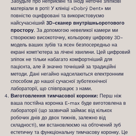
Забудьте про неприємні та іноді неточні зліпкові
матеріали в роті! У клініці «Dobrý Dent» ми
повністю оцифровані та використовуємо
найсучасніший
3D-сканер внутрішньоротового
простору
. За допомогою невеликої камери ми
створюємо високоточну, кольорову цифрову 3D-
модель ваших зубів та ясен безпосередньо на
екрані комп’ютера за лічені хвилини. Цей цифровий
зліпок не тільки набагато комфортніший для
пацієнта, але й значно точніший за традиційні
методи. Дані негайно надсилаються електронним
способом до нашої сучасної зуботехнічної
лабораторії, що співпрацює з нами.
Виготовлення тимчасової коронки:
Перш ніж
ваша постійна коронка E-max буде виготовлена в
лабораторії (що зазвичай займає від кількох
робочих днів до двох тижнів, залежно від
складності), ми встановлюємо на обточений зуб
естетичну та функціональну тимчасову коронку. Це