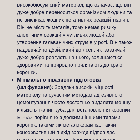
високобіосумісний матеріал, що означає, що він
дуже добре переноситься організмом людини та
не викликає жодних негативних реакцій тканин.
Він не містить металів, тому немає ризику
алергічних реакцій у чутливих людей або
утворення гальванічних струмів у роті. Він також
надзвичайно дбайливий до ясен, які зазвичай
дуже добре реагують на нього, залишаються
здоровими та природно прилягають до краю
коронки.
Мінімально інвазивна підготовка
(шліфування):
Завдяки високій міцності
матеріалу та сучасним методам адгезивного
цементування часто достатньо видалити меншу
кількість тканин зуба для встановлення коронки
E-max порівняно з деякими іншими типами
коронок, такими як металокераміка. Такий
консервативний підхід завжди відповідає
найкращим інтересам збереження якомога