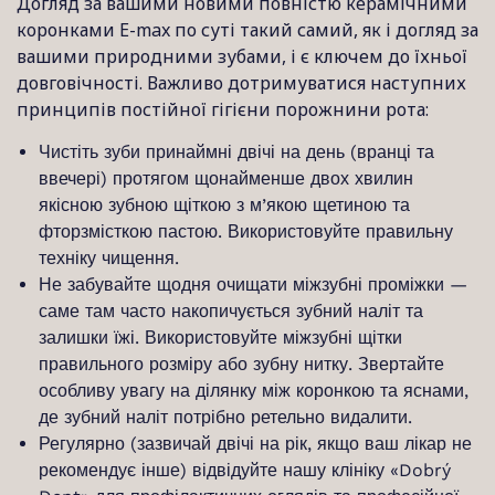
Догляд за вашими новими повністю керамічними
коронками E-max по суті такий самий, як і догляд за
вашими природними зубами, і є ключем до їхньої
довговічності. Важливо дотримуватися наступних
принципів постійної гігієни порожнини рота:
Чистіть зуби принаймні двічі на день (вранці та
ввечері) протягом щонайменше двох хвилин
якісною зубною щіткою з м’якою щетиною та
фторзмісткою пастою. Використовуйте правильну
техніку чищення.
Не забувайте щодня очищати міжзубні проміжки —
саме там часто накопичується зубний наліт та
залишки їжі. Використовуйте міжзубні щітки
правильного розміру або зубну нитку. Звертайте
особливу увагу на ділянку між коронкою та яснами,
де зубний наліт потрібно ретельно видалити.
Регулярно (зазвичай двічі на рік, якщо ваш лікар не
рекомендує інше) відвідуйте нашу клініку «Dobrý