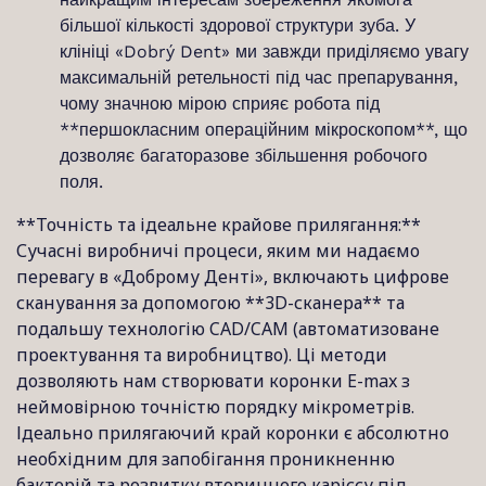
більшої кількості здорової структури зуба. У
клініці «Dobrý Dent» ми завжди приділяємо увагу
максимальній ретельності під час препарування,
чому значною мірою сприяє робота під
**першокласним операційним мікроскопом**, що
дозволяє багаторазове збільшення робочого
поля.
**Точність та ідеальне крайове прилягання:**
Сучасні виробничі процеси, яким ми надаємо
перевагу в «Доброму Денті», включають цифрове
сканування за допомогою **3D-сканера** та
подальшу технологію CAD/CAM (автоматизоване
проектування та виробництво). Ці методи
дозволяють нам створювати коронки E-max з
неймовірною точністю порядку мікрометрів.
Ідеально прилягаючий край коронки є абсолютно
необхідним для запобігання проникненню
бактерій та розвитку вторинного карієсу під