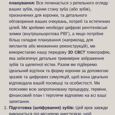
планування:
Все починається з ретельного огляду
ваших зубів, оцінки стану зуба (або зубів),
призначених для коронки, та детального
обговорення ваших очікувань, потреб та естетичних
цілей. Ми зробимо необхідні цифрові рентгенівські
знімки (внутрішньоротова РВГ), а якщо потрібне
більш складне планування (наприклад, для
імплантів або множинних реконструкцій), ми
використаємо нашу передову
3D CBCT
томографію,
яка забезпечує детальне тривимірне зображення
зубів та щелепної кістки. Разом ми підберемо
ідеальний відтінок та форму коронки за допомогою
зразків та цифрових симуляцій, щоб вона ідеально
відповідала вашій посмішці та особистості. Ми
пояснимо всю запропоновану процедуру, терміни,
фінансовий план і терпляче відповімо на всі ваші
запитання.
Підготовка (шліфування) зубів:
Цей крок завжди
виконується під місцевою анестезією, щоб