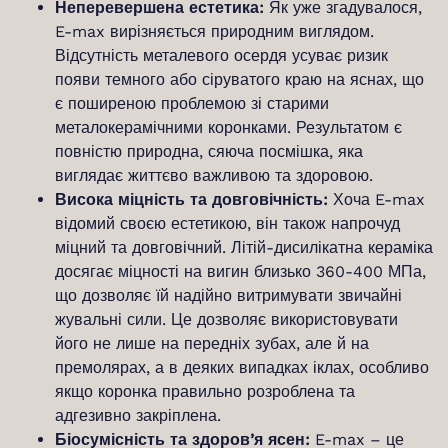
Неперевершена естетика:
Як уже згадувалося,
E-max вирізняється природним виглядом.
Відсутність металевого осердя усуває ризик
появи темного або сіруватого краю на яснах, що
є поширеною проблемою зі старими
металокерамічними коронками. Результатом є
повністю природна, сяюча посмішка, яка
виглядає життєво важливою та здоровою.
Висока міцність та довговічність:
Хоча E-max
відомий своєю естетикою, він також напрочуд
міцний та довговічний. Літій-дисилікатна кераміка
досягає міцності на вигин близько 360-400 МПа,
що дозволяє їй надійно витримувати звичайні
жувальні сили. Це дозволяє використовувати
його не лише на передніх зубах, але й на
премолярах, а в деяких випадках іклах, особливо
якщо коронка правильно розроблена та
адгезивно закріплена.
Біосумісність та здоров’я ясен:
E-max – це