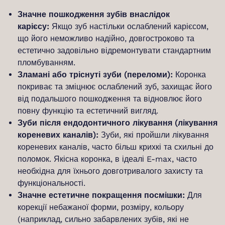
Значне пошкодження зубів внаслідок
карієсу:
Якщо зуб настільки ослаблений карієсом,
що його неможливо надійно, довгостроково та
естетично задовільно відремонтувати стандартним
пломбуванням.
Зламані або тріснуті зуби (переломи):
Коронка
покриває та зміцнює ослаблений зуб, захищає його
від подальшого пошкодження та відновлює його
повну функцію та естетичний вигляд.
Зуби після ендодонтичного лікування (лікування
кореневих каналів):
Зуби, які пройшли лікування
кореневих каналів, часто більш крихкі та схильні до
поломок. Якісна коронка, в ідеалі E-max, часто
необхідна для їхнього довготривалого захисту та
функціональності.
Значне естетичне покращення посмішки:
Для
корекції небажаної форми, розміру, кольору
(наприклад, сильно забарвлених зубів, які не