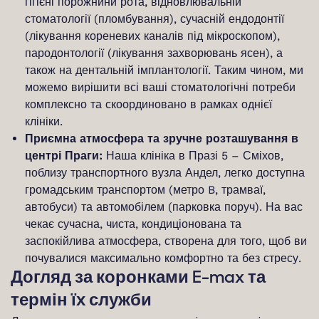
гігієні порожнини рота, відновлювальній
стоматології (пломбування), сучасній ендодонтії
(лікування кореневих каналів під мікроскопом),
пародонтології (лікування захворювань ясен), а
також на дентальній імплантології. Таким чином, ми
можемо вирішити всі ваші стоматологічні потреби
комплексно та скоординовано в рамках однієї
клініки.
Приємна атмосфера та зручне розташування в
центрі Праги:
Наша клініка в Празі 5 – Сміхов,
поблизу транспортного вузла Андел, легко доступна
громадським транспортом (метро B, трамваї,
автобуси) та автомобілем (парковка поруч). На вас
чекає сучасна, чиста, кондиціонована та
заспокійлива атмосфера, створена для того, щоб ви
почувалися максимально комфортно та без стресу.
Догляд за коронками E-max та
термін їх служби