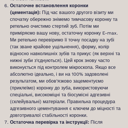
Остаточне встановлення коронки
(цементація):
Під час вашого другого візиту ми
спочатку обережно знімемо тимчасову коронку та
ретельно очистимо стертий зуб. Потім ми
приміряємо вашу нову, остаточну коронку E-max.
Ми ретельно перевіримо її точну посадку на зубі
(так зване крайове ущільнення), форму, колір
відносно навколишніх зубів та прикус (як верхні та
нижні зуби з’єднуються). Цей крок знову часто
виконується під контролем мікроскопа. Якщо все
абсолютно ідеально, і ви на 100% задоволені
результатом, ми обов’язково зацементуємо
(приклеїмо) коронку до зуба, використовуючи
спеціальні, високоміцні та біосумісні адгезивні
(склейувальні) матеріали. Правильна процедура
адгезивного цементування є ключем до міцності та
довготривалої стабільності коронки.
Остаточна перевірка та інструкції:
Після