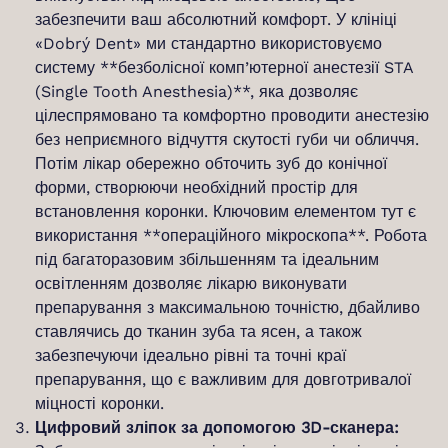
забезпечити ваш абсолютний комфорт. У клініці
«Dobrý Dent» ми стандартно використовуємо
систему **безболісної комп’ютерної анестезії STA
(Single Tooth Anesthesia)**, яка дозволяє
цілеспрямовано та комфортно проводити анестезію
без неприємного відчуття скутості губи чи обличчя.
Потім лікар обережно обточить зуб до конічної
форми, створюючи необхідний простір для
встановлення коронки. Ключовим елементом тут є
використання **операційного мікроскопа**. Робота
під багаторазовим збільшенням та ідеальним
освітленням дозволяє лікарю виконувати
препарування з максимальною точністю, дбайливо
ставлячись до тканин зуба та ясен, а також
забезпечуючи ідеально рівні та точні краї
препарування, що є важливим для довготривалої
міцності коронки.
Цифровий зліпок за допомогою 3D-сканера: