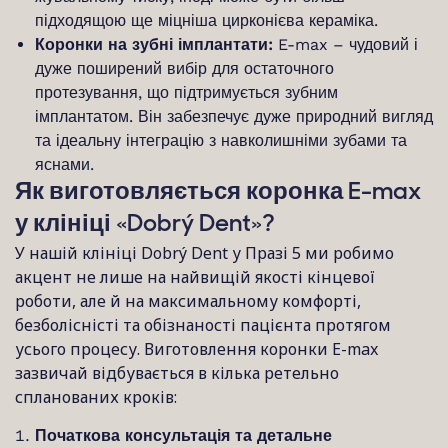
підходящою ще міцніша цирконієва кераміка.
Коронки на зубні імплантати:
E-max – чудовий і
дуже поширений вибір для остаточного
протезування, що підтримується зубним
імплантатом. Він забезпечує дуже природний вигляд
та ідеальну інтеграцію з навколишніми зубами та
яснами.
Як виготовляється коронка E-max
у клініці «Dobrý Dent»?
У нашій клініці Dobrý Dent у Празі 5 ми робимо
акцент не лише на найвищій якості кінцевої
роботи, але й на максимальному комфорті,
безболісністі та обізнаності пацієнта протягом
усього процесу. Виготовлення коронки E-max
зазвичай відбувається в кілька ретельно
спланованих кроків:
Початкова консультація та детальне