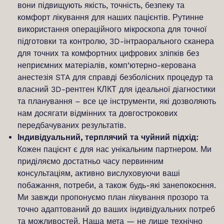
вони підвищують якість, точність, безпеку та
комфорт лікування для наших пацієнтів. Рутинне
використання операційного мікроскопа для точної
підготовки та контролю, 3D-інтраорального сканера
для точних та комфортних цифрових зліпків без
неприємних матеріалів, комп’ютерно-керована
анестезія STA для справді безболісних процедур та
власний 3D-рентген КЛКТ для ідеальної діагностики
та планування – все це інструменти, які дозволяють
нам досягати відмінних та довгострокових
передбачуваних результатів.
Індивідуальний, терплячий та чуйний підхід:
Кожен пацієнт є для нас унікальним партнером. Ми
приділяємо достатньо часу первинним
консультаціям, активно вислуховуючи ваші
побажання, потреби, а також будь-які занепокоєння.
Ми завжди пропонуємо план лікування прозоро та
точно адаптований до ваших індивідуальних потреб
та можливостей. Наша мета — не лише технічно