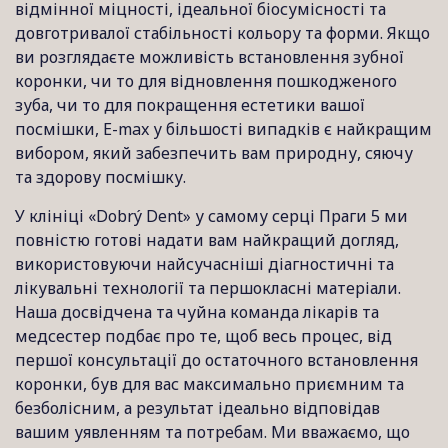
відмінної міцності, ідеальної біосумісності та
довготривалої стабільності кольору та форми. Якщо
ви розглядаєте можливість встановлення зубної
коронки, чи то для відновлення пошкодженого
зуба, чи то для покращення естетики вашої
посмішки, E-max у більшості випадків є найкращим
вибором, який забезпечить вам природну, сяючу
та здорову посмішку.
У клініці «Dobrý Dent» у самому серці Праги 5 ми
повністю готові надати вам найкращий догляд,
використовуючи найсучасніші діагностичні та
лікувальні технології та першокласні матеріали.
Наша досвідчена та чуйна команда лікарів та
медсестер подбає про те, щоб весь процес, від
першої консультації до остаточного встановлення
коронки, був для вас максимально приємним та
безболісним, а результат ідеально відповідав
вашим уявленням та потребам. Ми вважаємо, що