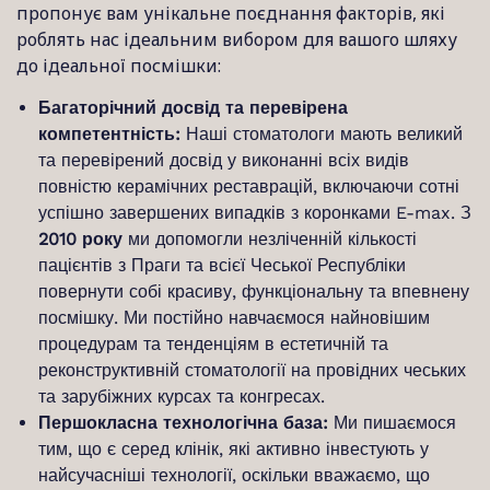
пропонує вам унікальне поєднання факторів, які
роблять нас ідеальним вибором для вашого шляху
до ідеальної посмішки:
Багаторічний досвід та перевірена
компетентність:
Наші стоматологи мають великий
та перевірений досвід у виконанні всіх видів
повністю керамічних реставрацій, включаючи сотні
успішно завершених випадків з коронками E-max. З
2010 року
ми допомогли незліченній кількості
пацієнтів з Праги та всієї Чеської Республіки
повернути собі красиву, функціональну та впевнену
посмішку. Ми постійно навчаємося найновішим
процедурам та тенденціям в естетичній та
реконструктивній стоматології на провідних чеських
та зарубіжних курсах та конгресах.
Першокласна технологічна база:
Ми пишаємося
тим, що є серед клінік, які активно інвестують у
найсучасніші технології, оскільки вважаємо, що