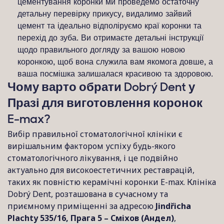
цементування коронки ми проведемо остаточну
детальну перевірку прикусу, видалимо зайвий
цемент та ідеально відполіруємо краї коронки та
перехід до зуба. Ви отримаєте детальні інструкції
щодо правильного догляду за вашою новою
коронкою, щоб вона служила вам якомога довше, а
ваша посмішка залишалася красивою та здоровою.
Чому варто обрати Dobrý Dent у
Празі для виготовлення коронок
E-max?
Вибір правильної стоматологічної клініки є
вирішальним фактором успіху будь-якого
стоматологічного лікування, і це подвійно
актуально для високоестетичних реставрацій,
таких як повністю керамічні коронки E-max. Клініка
Dobrý Dent, розташована в сучасному та
приємному приміщенні за адресою
Jindřicha
Plachty 535/16, Прага 5 – Сміхов (Андел)
,