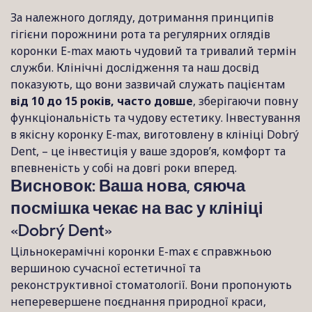
За належного догляду, дотримання принципів
гігієни порожнини рота та регулярних оглядів
коронки E-max мають чудовий та тривалий термін
служби. Клінічні дослідження та наш досвід
показують, що вони зазвичай служать пацієнтам
від 10 до 15 років, часто довше
, зберігаючи повну
функціональність та чудову естетику. Інвестування
в якісну коронку E-max, виготовлену в клініці Dobrý
Dent, – це інвестиція у ваше здоров’я, комфорт та
впевненість у собі на довгі роки вперед.
Висновок: Ваша нова, сяюча
посмішка чекає на вас у клініці
«Dobrý Dent»
Цільнокерамічні коронки E-max є справжньою
вершиною сучасної естетичної та
реконструктивної стоматології. Вони пропонують
неперевершене поєднання природної краси,