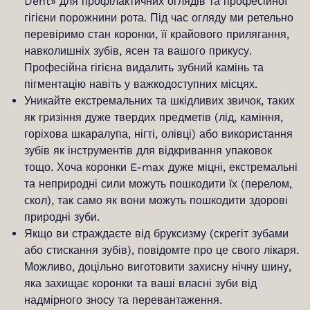
Dent» для профілактичних оглядів та професійної
гігієни порожнини рота. Під час огляду ми ретельно
перевіримо стан коронки, її крайового прилягання,
навколишніх зубів, ясен та вашого прикусу.
Професійна гігієна видалить зубний камінь та
пігментацію навіть у важкодоступних місцях.
Уникайте екстремальних та шкідливих звичок, таких
як гризіння дуже твердих предметів (лід, каміння,
горіхова шкаралупа, нігті, олівці) або використання
зубів як інструментів для відкривання упаковок
тощо. Хоча коронки E-max дуже міцні, екстремальні
та неприродні сили можуть пошкодити їх (перелом,
скол), так само як вони можуть пошкодити здорові
природні зуби.
Якщо ви страждаєте від бруксизму (скрегіт зубами
або стискання зубів), повідомте про це свого лікаря.
Можливо, доцільно виготовити захисну нічну шину,
яка захищає коронки та ваші власні зуби від
надмірного зносу та перевантаження.