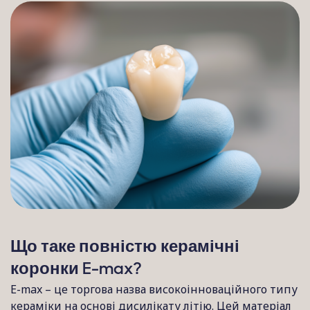
Що таке повністю керамічні
коронки E-max?
E-max – це торгова назва високоінноваційного типу
кераміки на основі дисилікату літію. Цей матеріал