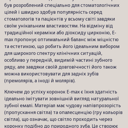
був розроблений спеціально для стоматологічних
цілей і швидко здобув популярність серед
стоматологів та пацієнтів у всьому світі завдяки
своїм унікальним властивостям. На відміну від
традиційної кераміки або діоксиду цирконію, E-
max пропонує оптимальний баланс між міцністю
та естетикою, що робить його ідеальним вибором
для широкого спектру клінічних ситуацій,
особливо у передній, видимій частині зубного
ряду, але завдяки своїй довговічності його також
можна використовувати для задніх зубів
(премолярів, а іноді й молярів).
Ключем до успіху коронок E-max є їхня здатність
ідеально імітувати зовнішній вигляд натуральної
зубної емалі. Матеріал має чудову напівпрозорість
(пропускання світла) та опалесценцію (гру кольорів
світла), що означає, що світло проходить через
коронку подібно до природного зуба. Це створює