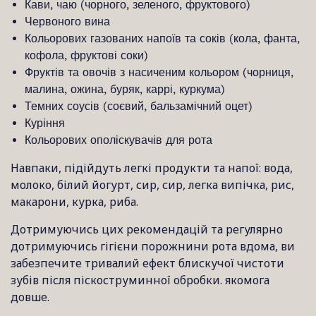
Кави, чаю (чорного, зеленого, фруктового)
Червоного вина
Кольорових газованих напоїв та соків (кола, фанта,
кофола, фруктові соки)
Фруктів та овочів з насиченим кольором (чорниця,
малина, ожина, буряк, каррі, куркума)
Темних соусів (соєвий, бальзамічний оцет)
Куріння
Кольорових ополіскувачів для рота
Навпаки, підійдуть легкі продукти та напої: вода,
молоко, білий йогурт, сир, сир, легка випічка, рис,
макарони, курка, риба.
Дотримуючись цих рекомендацій та регулярно
дотримуючись гігієни порожнини рота вдома, ви
забезпечите тривалий ефект блискучої чистоти
зубів після піскоструминної обробки. якомога
довше.