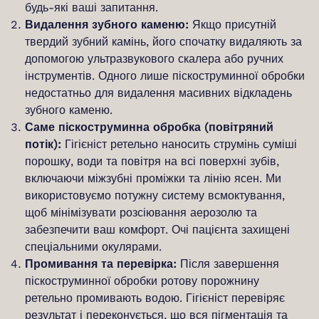
будь-які ваші запитання.
Видалення зубного каменю:
Якщо присутній
твердий зубний камінь, його спочатку видаляють за
допомогою ультразвукового скалера або ручних
інструментів. Одного лише піскоструминної обробки
недостатньо для видалення масивних відкладень
зубного каменю.
Саме піскоструминна обробка (повітряний
потік):
Гігієніст ретельно наносить струмінь суміші
порошку, води та повітря на всі поверхні зубів,
включаючи міжзубні проміжки та лінію ясен. Ми
використовуємо потужну систему всмоктування,
щоб мінімізувати розсіювання аерозолю та
забезпечити ваш комфорт. Очі пацієнта захищені
спеціальними окулярами.
Промивання та перевірка:
Після завершення
піскоструминної обробки ротову порожнину
ретельно промивають водою. Гігієніст перевіряє
результат і переконується, що вся пігментація та