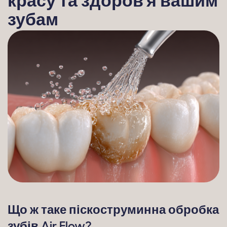
красу та здоров'я вашим
зубам
Що ж таке піскоструминна обробка