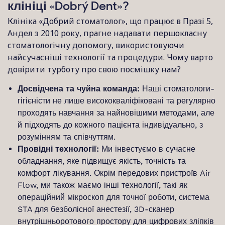
клініці «Dobrý Dent»?
Клініка «Добрий стоматолог», що працює в Празі 5,
Андел з 2010 року, прагне надавати першокласну
стоматологічну допомогу, використовуючи
найсучасніші технології та процедури. Чому варто
довірити турботу про свою посмішку нам?
Досвідчена та чуйна команда:
Наші стоматологи-
гігієністи не лише висококваліфіковані та регулярно
проходять навчання за найновішими методами, але
й підходять до кожного пацієнта індивідуально, з
розумінням та співчуттям.
Провідні технології:
Ми інвестуємо в сучасне
обладнання, яке підвищує якість, точність та
комфорт лікування. Окрім передових пристроїв Air
Flow, ми також маємо інші технології, такі як
операційний мікроскоп для точної роботи, система
STA для безболісної анестезії, 3D-сканер
внутрішньоротового простору для цифрових зліпків