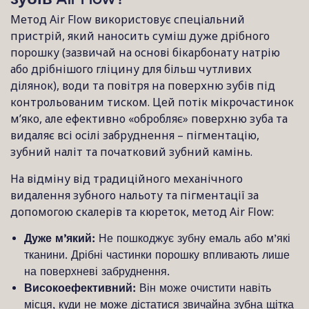
зубів Air Flow?
Метод Air Flow використовує спеціальний
пристрій, який наносить суміш дуже дрібного
порошку (зазвичай на основі бікарбонату натрію
або дрібнішого гліцину для більш чутливих
ділянок), води та повітря на поверхню зубів під
контрольованим тиском. Цей потік мікрочастинок
м’яко, але ефективно «обробляє» поверхню зуба та
видаляє всі осілі забруднення – пігментацію,
зубний наліт та початковий зубний камінь.
На відміну від традиційного механічного
видалення зубного нальоту та пігментації за
допомогою скалерів та кюреток, метод Air Flow:
Дуже м’який:
Не пошкоджує зубну емаль або м’які
тканини. Дрібні частинки порошку впливають лише
на поверхневі забруднення.
Високоефективний:
Він може очистити навіть
місця, куди не може дістатися звичайна зубна щітка