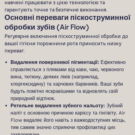
навчені працювати з цією технологією та
гарантують точне та безпечне виконання.
Основні переваги піскоструминної
обробки зубів (Air Flow)
Регулярне включення піскоструминної обробки до
вашої гігієни порожнини рота приносить низку
переваг:
Видалення поверхневої пігментації:
Ефективно
справляється з плямами від кави, чаю, червоного
вина, тютюну, деяких ліків (наприклад,
хлоргексидину) та харчових барвників. Ваші зуби
будуть помітно яскравішими та відновлять свій
природний відтінок.
Ретельне видалення зубного нальоту:
Зубний
наліт є основною причиною карієсу та гінгівіту. Air
Flow видаляє його навіть з важкодоступних місць,
тим самим значно сприяючи профілактиці цих
захворювань.