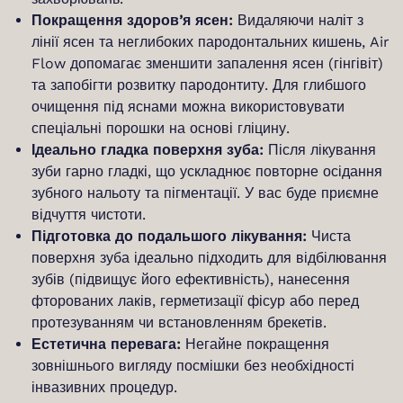
Покращення здоров’я ясен:
Видаляючи наліт з
лінії ясен та неглибоких пародонтальних кишень, Air
Flow допомагає зменшити запалення ясен (гінгівіт)
та запобігти розвитку пародонтиту. Для глибшого
очищення під яснами можна використовувати
спеціальні порошки на основі гліцину.
Ідеально гладка поверхня зуба:
Після лікування
зуби гарно гладкі, що ускладнює повторне осідання
зубного нальоту та пігментації. У вас буде приємне
відчуття чистоти.
Підготовка до подальшого лікування:
Чиста
поверхня зуба ідеально підходить для відбілювання
зубів (підвищує його ефективність), нанесення
фторованих лаків, герметизації фісур або перед
протезуванням чи встановленням брекетів.
Естетична перевага:
Негайне покращення
зовнішнього вигляду посмішки без необхідності
інвазивних процедур.