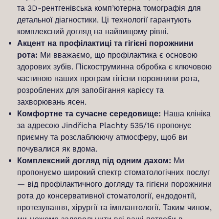
та 3D-рентгенівська комп’ютерна томографія для
детальної діагностики. Ці технології гарантують
комплексний догляд на найвищому рівні.
Акцент на профілактиці та гігієні порожнини
рота:
Ми вважаємо, що профілактика є основою
здорових зубів. Піскоструминна обробка є ключовою
частиною наших програм гігієни порожнини рота,
розроблених для запобігання карієсу та
захворювань ясен.
Комфортне та сучасне середовище:
Наша клініка
за адресою Jindřicha Plachty 535/16 пропонує
приємну та розслаблюючу атмосферу, щоб ви
почувалися як вдома.
Комплексний догляд під одним дахом:
Ми
пропонуємо широкий спектр стоматологічних послуг
— від профілактичного догляду та гігієни порожнини
рота до консервативної стоматології, ендодонтії,
протезування, хірургії та імплантології. Таким чином,