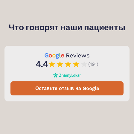
Что говорят наши пациенты
G
o
o
g
l
e
Reviews
★
★
★
★
★
4.4
(191)
Оставьте отзыв на Google