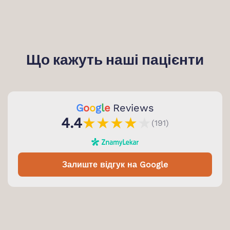
Що кажуть наші пацієнти
G
o
o
g
l
e
Reviews
★
★
★
★
★
4.4
(191)
Залиште відгук на Google