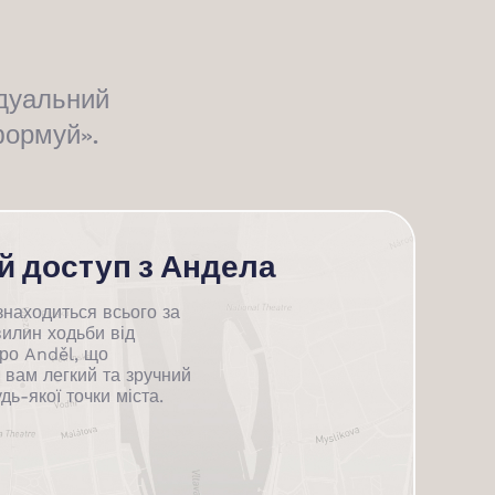
ідуальний
нформуй».
й доступ з Андела
находиться всього за
вилин ходьби від
тро Anděl, що
 вам легкий та зручний
дь-якої точки міста.