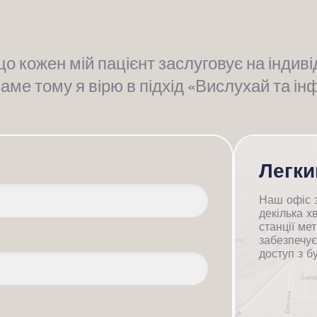
що кожен мій пацієнт заслуговує на індив
Саме тому я вірю в підхід «Вислухай та і
Легки
Наш офіс з
декілька х
станції ме
забезпечує
доступ з бу