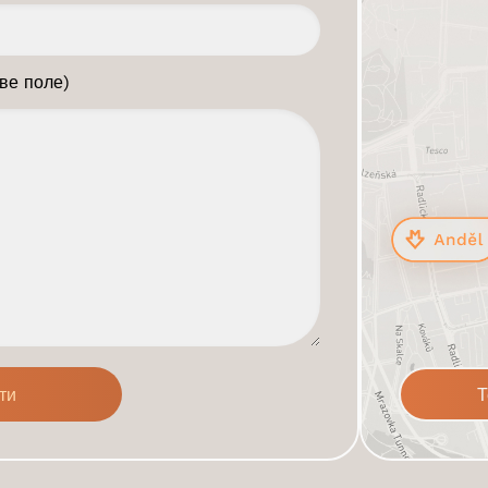
ве поле)
Т