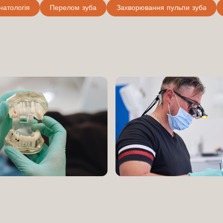
натологія
Перелом зуба
Захворювання пульпи зуба