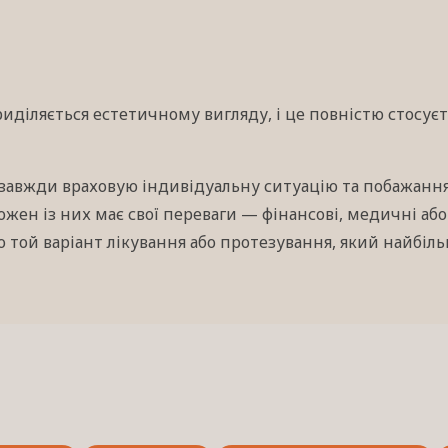
риділяється естетичному вигляду, і це повністю стосуєт
завжди враховую індивідуальну ситуацію та побажання
жен із них має свої переваги — фінансові, медичні або
 той варіант лікування або протезування, який найбіль