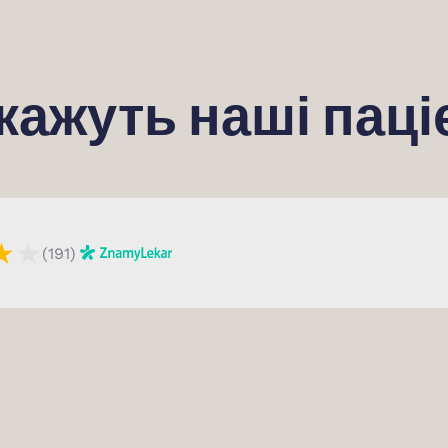
кажуть наші паці
★
★
(191)