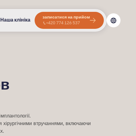
записатися на прийом
Наша клініка
+420 774 126 537
ов
імплантології.
ся хірургічними втручаннями, включаючи
х.