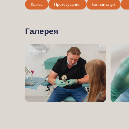
Карієс
Протезування
Імплантація
Г
Галерея