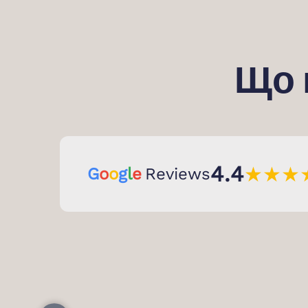
Що 
4.4
★
★
★
G
o
o
g
l
e
Reviews