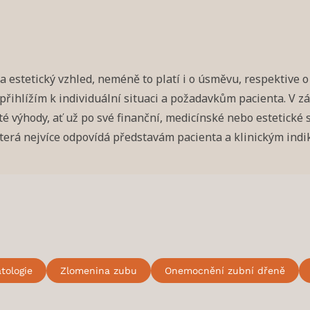
na estetický vzhled, neméně to platí i o úsměvu, respektive 
y přihlížím k individuální situaci a požadavkům pacienta. V 
té výhody, ať už po své finanční, medicínské nebo estetické
 která nejvíce odpovídá představám pacienta a klinickým ind
tologie
Zlomenina zubu
Onemocnění zubní dřeně