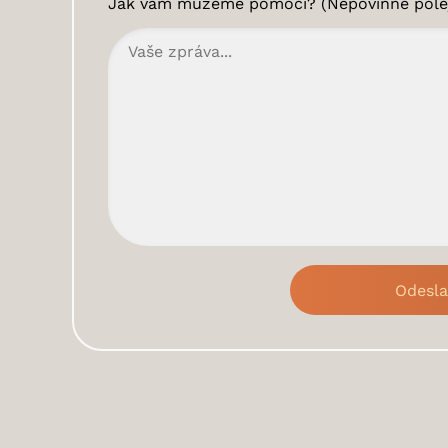
Jak vám múzeme pomoci? (Nepovinné pole