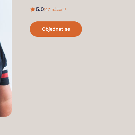
5.0
147 názor
Objednat se