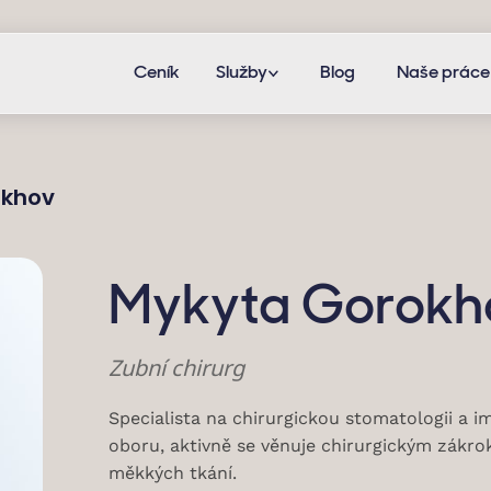
Ceník
Služby
Blog
Naše práce
okhov
Mykyta Gorokh
Zubní chirurg
Specialista na chirurgickou stomatologii a i
oboru, aktivně se věnuje chirurgickým zákro
měkkých tkání.