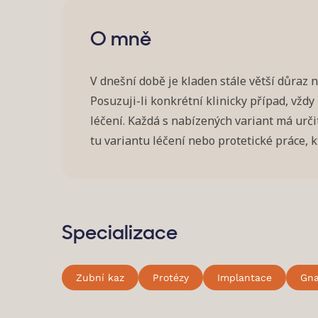
O mně
V dnešní době je kladen stále větší důraz 
Posuzuji-li konkrétní klinicky případ, vžd
léčení. Každá s nabízených variant má urči
tu variantu léčení nebo protetické práce,
Specializace
Zubní kaz
Protézy
Implantace
Gna