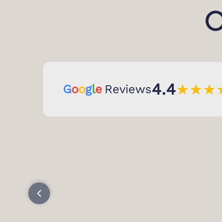
C
4.4
★
★
★
G
o
o
g
l
e
Reviews