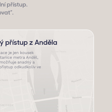
ní přístup.
vat”.
 přístup z Anděla
ace je jen kousek
tanice metra Anděl,
možňuje snadný a
řistup odkudkoliv ve