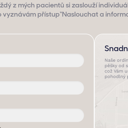
ždý z mých pacientů si zaslouží individuál
o vyznávám přístup“Naslouchat a informo
Snadný
Naše ordin
pěšky od s
což Vám u
pohodlný p