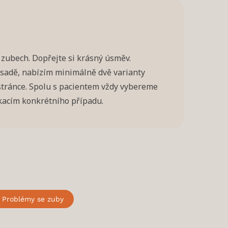
o zubech. Dopřejte si krásný úsměv.
zásadě, nabízím minimálně dvě varianty
 stránce. Spolu s pacientem vždy vybereme
ikacím konkrétního případu.
Problémy se zuby