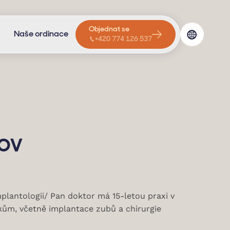
Objednat se
Naše ordinace
+420 774 126 537
ov
mplantologii/ Pan doktor má 15-letou praxi v
kům, včetně implantace zubů a chirurgie