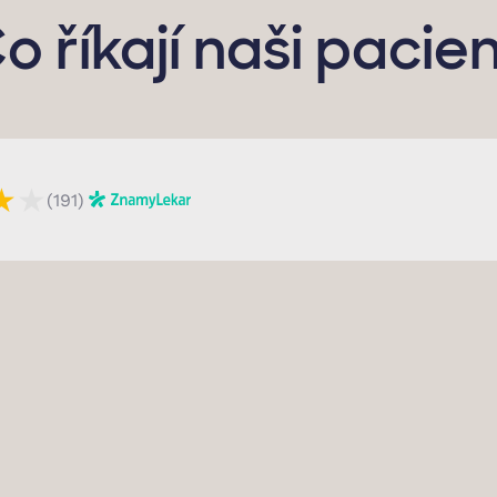
o říkají naši pacien
★
★
(191)