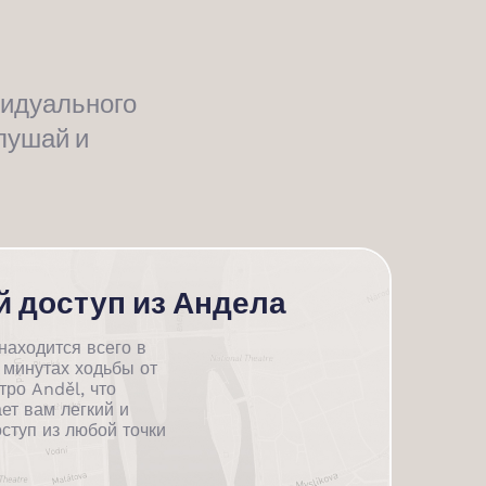
видуального
лушай и
й доступ из Андела
аходится всего в
 минутах ходьбы от
тро Anděl, что
ет вам легкий и
ступ из любой точки