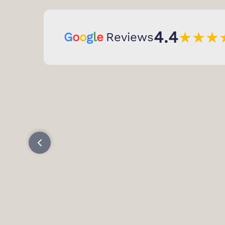
4.4
★
★
★
G
o
o
g
l
e
Reviews