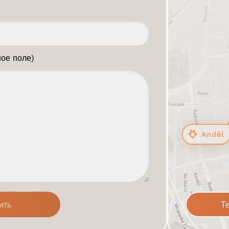
ое поле)
Т