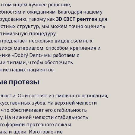
ентом ищем лучшее решение,
ебностям и ожиданиям. Благодаря нашему
рудованию, такому как
3D CBCT рентген
для
остных структур, мы можем точно оценить
птимальную процедуру.
 предлагает несколько видов съемных
щихся материалом, способом крепления и
ике «Dobrý Dent» мы работаем с
и типами, чтобы обеспечить
ние наших пациентов.
ые протезы
люсти. Они состоят из смоляного основания,
усственных зубов. На верхней челюсти
 что обеспечивает его стабильность
му. На нижней челюсти стабильность
го формой протезного ложа и
ка и щеки. Изготовление