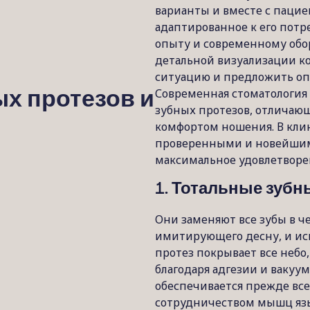
варианты и вместе с паци
адаптированное к его потр
опыту и современному обо
детальной визуализации к
ситуацию и предложить о
Современная стоматология
х протезов и
зубных протезов, отличаю
комфортом ношения. В клин
проверенными и новейшим
максимальное удовлетворе
1. Тотальные зубн
Они заменяют все зубы в че
имитирующего десну, и иск
протез покрывает все небо,
благодаря адгезии и вакуу
обеспечивается прежде все
сотрудничеством мышц язы