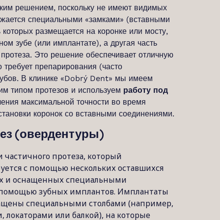
ким решением, поскольку не имеют видимых
бжается специальными «замками» (вставными
 которых размещается на коронке или мосту,
ом зубе (или имплантате), а другая часть
 протеза. Это решение обеспечивает отличную
но требует препарирования (часто
убов. В клинике «Dobrý Dent» мы имеем
им типом протезов и используем
работу под
ения максимальной точности во время
становки коронок со вставными соединениями.
тез (овердентуры)
и частичного протеза, который
уется с помощью нескольких оставшихся
ых и оснащенных специальными
 помощью зубных имплантов. Имплантаты
снащены специальными столбами (например,
 локаторами или балкой), на которые