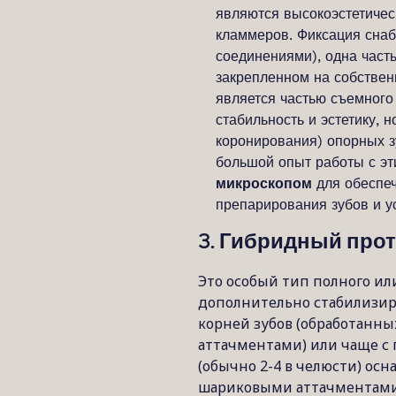
являются высокоэстетичес
кламмеров. Фиксация сна
соединениями), одна часть
закрепленном на собственн
является частью съемного
стабильность и эстетику, 
коронирования) опорных з
большой опыт работы с эт
микроскопом
для обеспеч
препарирования зубов и у
3. Гибридный про
Это особый тип полного ил
дополнительно стабилизир
корней зубов (обработанн
аттачментами) или чаще с
(обычно 2-4 в челюсти) о
шариковыми аттачментами,