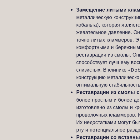
Замещение литыми клам
металлическую конструкци
кобальта), которая являет
жевательное давление. Он
точно литых кламмеров. Э
комфортными и бережными 
реставрации из смолы. Он
способствует лучшему во
слизистых. В клинике «Do
конструкцию металлическо
оптимальную стабильност
Реставрации из смолы 
более простым и более д
изготовлено из смолы и к
проволочных кламмеров. И
Их недостатками могут бы
рту и потенциальное разд
Реставрации со вставны