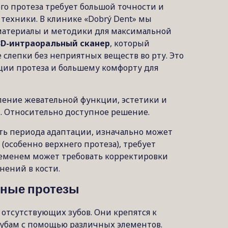
го протеза требует большой точности и
т техники. В клинике «Dobrý Dent» мы
материалы и методики для максимальной
3D-интраоральный сканер
, который
 слепки без неприятных веществ во рту. Это
ции протеза и большему комфорту для
ление жевательной функции, эстетики и
. Относительно доступное решение.
ь периода адаптации, изначально может
 (особенно верхнего протеза), требует
ременем может требовать корректировки
нений в кости.
мные протезы
 отсутствующих зубов. Они крепятся к
убам с помощью различных элементов.