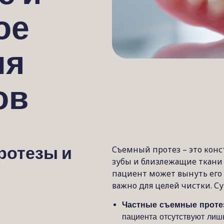
ое
ля
ов
Съемный протез – это конс
ротезы и
зубы и близлежащие ткани д
пациент может вынуть его и
важно для целей чистки. С
Частные съемные проте
пациента отсутствуют лиш