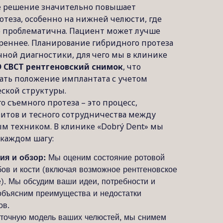
ое решение значительно повышает
отеза, особенно на нижней челюсти, где
о проблематична. Пациент может лучше
вереннее. Планирование гибридного протеза
чной диагностики, для чего мы в клинике
D CBCT рентгеновский снимок
, что
вать положение имплантата с учетом
еской структуры.
о съемного протеза – это процесс,
итов и тесного сотрудничества между
м техником. В клинике «Dobrý Dent» мы
 каждом шагу:
ия и обзор:
Мы оценим состояние ротовой
бов и кости (включая возможное рентгеновское
). Мы обсудим ваши идеи, потребности и
объясним преимущества и недостатки
ов.
точную модель ваших челюстей, мы снимем