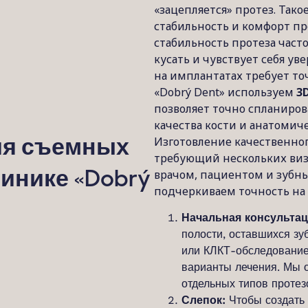
«зацепляется» протез. Так
стабильность и комфорт пр
стабильность протеза част
кусать и чувствует себя у
на имплантатах требует то
«Dobrý Dent» используем
3
позволяет точно спланиро
качества кости и анатомич
Изготовление качественног
ия съемных
требующий нескольких виз
врачом, пациентом и зубны
линике «Dobrý
подчеркиваем точность на
Начальная консультац
полости, оставшихся зу
или КЛКТ-обследование
варианты лечения. Мы 
отдельных типов протез
Слепок:
Чтобы создать 