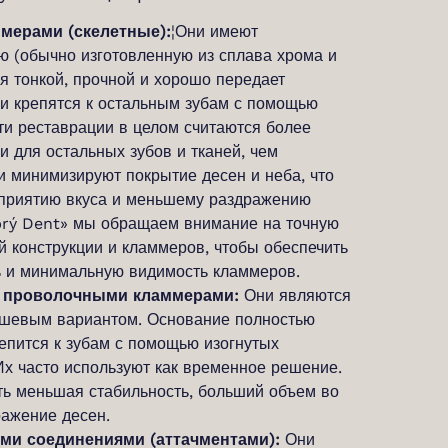
мерами (скелетные):
¦Они имеют
ю (обычно изготовленную из сплава хрома и
ся тонкой, прочной и хорошо передает
и крепятся к остальным зубам с помощью
ти реставрации в целом считаются более
для остальных зубов и тканей, чем
и минимизируют покрытие десен и неба, что
сприятию вкуса и меньшему раздражению
brý Dent» мы обращаем внимание на точную
й конструкции и кламмеров, чтобы обеспечить
ь и минимальную видимость кламмеров.
с проволочными кламмерами:
Они являются
ешевым вариантом. Основание полностью
репится к зубам с помощью изогнутых
х часто используют как временное решение.
ть меньшая стабильность, больший объем во
ражение десен.
ми соединениями (аттачментами):
Они