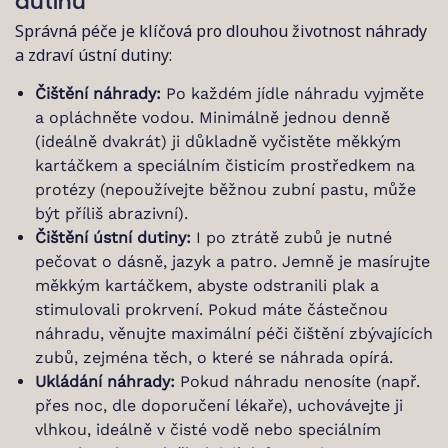
dutinu
Správná péče je klíčová pro dlouhou životnost náhrady
a zdraví ústní dutiny:
Čištění náhrady:
Po každém jídle náhradu vyjměte
a opláchněte vodou. Minimálně jednou denně
(ideálně dvakrát) ji důkladně vyčistěte měkkým
kartáčkem a speciálním čisticím prostředkem na
protézy (nepoužívejte běžnou zubní pastu, může
být příliš abrazivní).
Čištění ústní dutiny:
I po ztrátě zubů je nutné
pečovat o dásně, jazyk a patro. Jemně je masírujte
měkkým kartáčkem, abyste odstranili plak a
stimulovali prokrvení. Pokud máte částečnou
náhradu, věnujte maximální péči čištění zbývajících
zubů, zejména těch, o které se náhrada opírá.
Ukládání náhrady:
Pokud náhradu nenosíte (např.
přes noc, dle doporučení lékaře), uchovávejte ji
vlhkou, ideálně v čisté vodě nebo speciálním