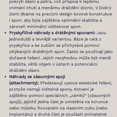
pokrytí dásní a patra, což přispívá k lepšímu
vnímání chuti a menšímu dráždění sliznic. V Dobrý
Dent dbáme na precizní design kovové konstrukce
i spon, aby byla zajištěna optimální stabilita a
zároveň minimální viditelnost spon.
Pryskyřičné náhrady s drátěnými sponami:
Jsou
jednodušší a levnější variantou. Báze je celá z
pryskyřice a ke zubům se přichytává pomocí
ohýbaných drátěných spon. Často se používají jako
dočasné řešení. Jejich nevýhodou může být menší
stabilita, větší objem v ústech a potenciální
dráždění dásní.
Náhrady se zásuvnými spoji
(attachmenty):
Představují vysoce estetické řešení,
protože nemají viditelné spony. Kotvení je
zajištěno pomocí speciálních „zámků“ (zásuvných
spojů), jejichž jedna část je umístěna na korunce
nebo můstku fixovaném na vlastním zubu (nebo
implantátu) a druhá část je součástí snímatelné