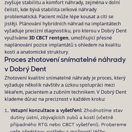
zvyšuje stabilitu a komfort náhrady, zejména v dolní
čelisti, kde bývá stabilita celkové náhrady
problematická. Pacient může lépe kousat a cítí se
jistěji. Plánování hybridních náhrad na implantátech
vyžaduje precizní diagnostiku, pro kterou v Dobrý Dent
využíváme
3D CBCT rentgen
, umožňující přesné
naplánování pozice implantátů s ohledem na kvalitu
kosti a anatomické struktury.
Proces zhotovení snímatelné náhrady
v Dobrý Dent
Zhotovení kvalitní snímatelné náhrady je proces, který
vyžaduje několik návštěv a úzkou spolupráci mezi
lékařem, pacientem a zubním technikem. V Dobrý Dent
klademe důraz na preciznost v každém kroku:
Vstupní konzultace a vyšetření:
Zhodnotíme stav
dutiny ústní, zbývajících zubů a kosti (včetně
případného RTG nebo CBCT vyšetření). Probereme
vaše představy, potřeby a možnosti léčby.