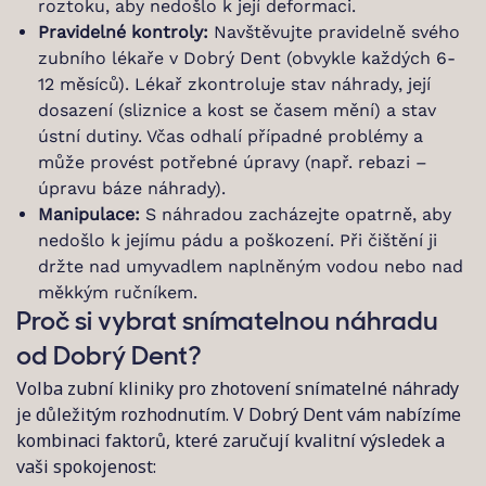
roztoku, aby nedošlo k její deformaci.
Pravidelné kontroly:
Navštěvujte pravidelně svého
zubního lékaře v Dobrý Dent (obvykle každých 6-
12 měsíců). Lékař zkontroluje stav náhrady, její
dosazení (sliznice a kost se časem mění) a stav
ústní dutiny. Včas odhalí případné problémy a
může provést potřebné úpravy (např. rebazi –
úpravu báze náhrady).
Manipulace:
S náhradou zacházejte opatrně, aby
nedošlo k jejímu pádu a poškození. Při čištění ji
držte nad umyvadlem naplněným vodou nebo nad
měkkým ručníkem.
Proč si vybrat snímatelnou náhradu
od Dobrý Dent?
Volba zubní kliniky pro zhotovení snímatelné náhrady
je důležitým rozhodnutím. V Dobrý Dent vám nabízíme
kombinaci faktorů, které zaručují kvalitní výsledek a
vaši spokojenost: