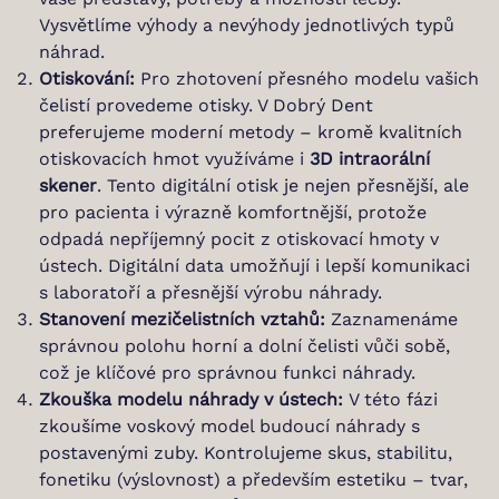
Vysvětlíme výhody a nevýhody jednotlivých typů
náhrad.
Otiskování:
Pro zhotovení přesného modelu vašich
čelistí provedeme otisky. V Dobrý Dent
preferujeme moderní metody – kromě kvalitních
otiskovacích hmot využíváme i
3D intraorální
skener
. Tento digitální otisk je nejen přesnější, ale
pro pacienta i výrazně komfortnější, protože
odpadá nepříjemný pocit z otiskovací hmoty v
ústech. Digitální data umožňují i lepší komunikaci
s laboratoří a přesnější výrobu náhrady.
Stanovení mezičelistních vztahů:
Zaznamenáme
správnou polohu horní a dolní čelisti vůči sobě,
což je klíčové pro správnou funkci náhrady.
Zkouška modelu náhrady v ústech:
V této fázi
zkoušíme voskový model budoucí náhrady s
postavenými zuby. Kontrolujeme skus, stabilitu,
fonetiku (výslovnost) a především estetiku – tvar,