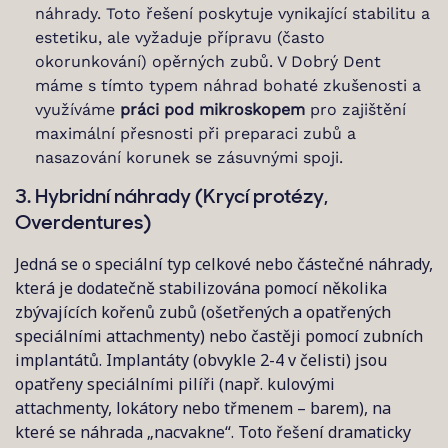
náhrady. Toto řešení poskytuje vynikající stabilitu a
estetiku, ale vyžaduje přípravu (často
okorunkování) opěrných zubů. V Dobrý Dent
máme s tímto typem náhrad bohaté zkušenosti a
využíváme
práci pod mikroskopem
pro zajištění
maximální přesnosti při preparaci zubů a
nasazování korunek se zásuvnými spoji.
3. Hybridní náhrady (Krycí protézy,
Overdentures)
Jedná se o speciální typ celkové nebo částečné náhrady,
která je dodatečně stabilizována pomocí několika
zbývajících kořenů zubů (ošetřených a opatřených
speciálními attachmenty) nebo častěji pomocí zubních
implantátů. Implantáty (obvykle 2-4 v čelisti) jsou
opatřeny speciálními pilíři (např. kulovými
attachmenty, lokátory nebo třmenem – barem), na
které se náhrada „nacvakne“. Toto řešení dramaticky