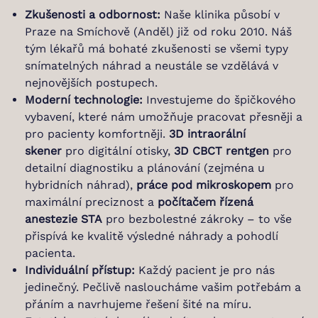
Zkušenosti a odbornost:
Naše klinika působí v
Praze na Smíchově (Anděl) již od roku 2010. Náš
tým lékařů má bohaté zkušenosti se všemi typy
snímatelných náhrad a neustále se vzdělává v
nejnovějších postupech.
Moderní technologie:
Investujeme do špičkového
vybavení, které nám umožňuje pracovat přesněji a
pro pacienty komfortněji.
3D intraorální
skener
pro digitální otisky,
3D CBCT rentgen
pro
detailní diagnostiku a plánování (zejména u
hybridních náhrad),
práce pod mikroskopem
pro
maximální preciznost a
počítačem řízená
anestezie STA
pro bezbolestné zákroky – to vše
přispívá ke kvalitě výsledné náhrady a pohodlí
pacienta.
Individuální přístup:
Každý pacient je pro nás
jedinečný. Pečlivě nasloucháme vašim potřebám a
přáním a navrhujeme řešení šité na míru.