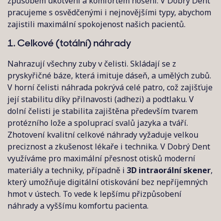
způsobem ukotvení a komfortem nošení. V Dobrý Dent
pracujeme s osvědčenými i nejnovějšími typy, abychom
zajistili maximální spokojenost našich pacientů.
1. Celkové (totální) náhrady
Nahrazují všechny zuby v čelisti. Skládají se z
pryskyřičné báze, která imituje dáseň, a umělých zubů.
V horní čelisti náhrada pokrývá celé patro, což zajišťuje
její stabilitu díky přilnavosti (adhezi) a podtlaku. V
dolní čelisti je stabilita zajištěna především tvarem
protézního lože a spoluprací svalů jazyka a tváří.
Zhotovení kvalitní celkové náhrady vyžaduje velkou
preciznost a zkušenost lékaře i technika. V Dobrý Dent
využíváme pro maximální přesnost otisků moderní
materiály a techniky, případně i
3D intraorální skener
,
který umožňuje digitální otiskování bez nepříjemných
hmot v ústech. To vede k lepšímu přizpůsobení
náhrady a vyššímu komfortu pacienta.