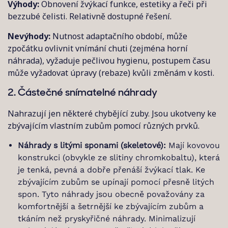
Výhody:
Obnovení žvýkací funkce, estetiky a řeči při
bezzubé čelisti. Relativně dostupné řešení.
Nevýhody:
Nutnost adaptačního období, může
zpočátku ovlivnit vnímání chuti (zejména horní
náhrada), vyžaduje pečlivou hygienu, postupem času
může vyžadovat úpravy (rebaze) kvůli změnám v kosti.
2. Částečné snímatelné náhrady
Nahrazují jen některé chybějící zuby. Jsou ukotveny ke
zbývajícím vlastním zubům pomocí různých prvků.
Náhrady s litými sponami (skeletové):
Mají kovovou
konstrukci (obvykle ze slitiny chromkobaltu), která
je tenká, pevná a dobře přenáší žvýkací tlak. Ke
zbývajícím zubům se upínají pomocí přesně litých
spon. Tyto náhrady jsou obecně považovány za
komfortnější a šetrnější ke zbývajícím zubům a
tkáním než pryskyřičné náhrady. Minimalizují