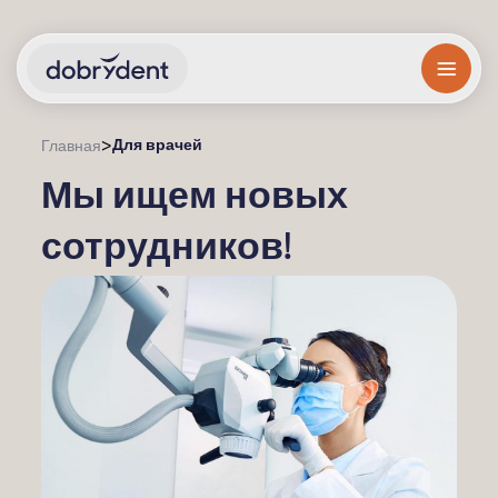
Для врачей
>
Главная
Мы ищем новых
сотрудников!