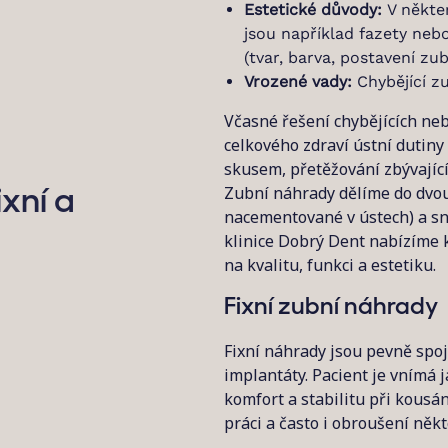
Estetické důvody:
V někte
jsou například fazety nebo
(tvar, barva, postavení zub
Vrozené vady:
Chybějící z
Včasné řešení chybějících ne
celkového zdraví ústní dutiny
skusem, přetěžování zbývajíc
Zubní náhrady dělíme do dvou 
xní a
nacementované v ústech) a sn
klinice Dobrý Dent nabízíme
na kvalitu, funkci a estetiku.
Fixní zubní náhrady
Fixní náhrady jsou pevně spo
implantáty. Pacient je vnímá 
komfort a stabilitu při kousán
práci a často i obroušení něk