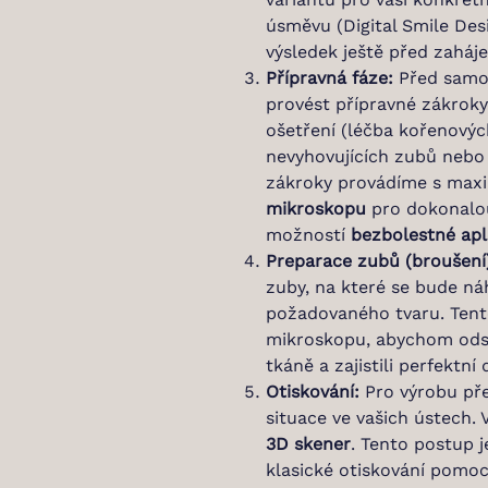
úsměvu (Digital Smile Des
výsledek ještě před zaháje
Přípravná fáze:
Před samo
provést přípravné zákroky
ošetření (léčba kořenovýc
nevyhovujících zubů nebo
zákroky provádíme s maxim
mikroskopu
pro dokonalou
možností
bezbolestné ap
Preparace zubů (broušení
zuby, na které se bude náh
požadovaného tvaru. Tent
mikroskopu, abychom odst
tkáně a zajistili perfektn
Otiskování:
Pro výrobu př
situace ve vašich ústech
3D skener
. Tento postup 
klasické otiskování pomocí