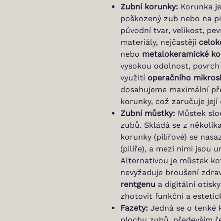
Zubní korunky:
Korunka je 
poškozený zub nebo na pi
původní tvar, velikost, pe
materiály, nejčastěji
celok
nebo
metalokeramické ko
vysokou odolnost, povrch 
využití
operačního mikro
dosahujeme maximální přes
korunky, což zaručuje její
Zubní můstky:
Můstek slou
zubů. Skládá se z několik
korunky (pilířové) se nas
(pilíře), a mezi nimi jsou 
Alternativou je můstek ko
nevyžaduje broušení zdra
rentgenu
a digitální otisk
zhotovit funkční a esteti
Fazety:
Jedná se o tenké k
plochu zubů, především ře