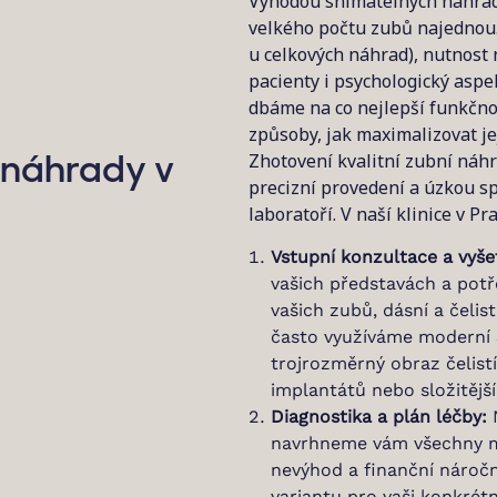
Výhodou snímatelných náhrad 
velkého počtu zubů najednou
u celkových náhrad), nutnost 
pacienty i psychologický asp
dbáme na co nejlepší funkčno
způsoby, jak maximalizovat jej
Zhotovení kvalitní zubní náhr
 náhrady v
precizní provedení a úzkou s
laboratoří. V naší klinice v P
Vstupní konzultace a vyše
vašich představách a pot
vašich zubů, dásní a čelis
často využíváme moderní
trojrozměrný obraz čelist
implantátů nebo složitějš
Diagnostika a plán léčby:
N
navrhneme vám všechny mož
nevýhod a finanční náročn
variantu pro vaši konkrétní