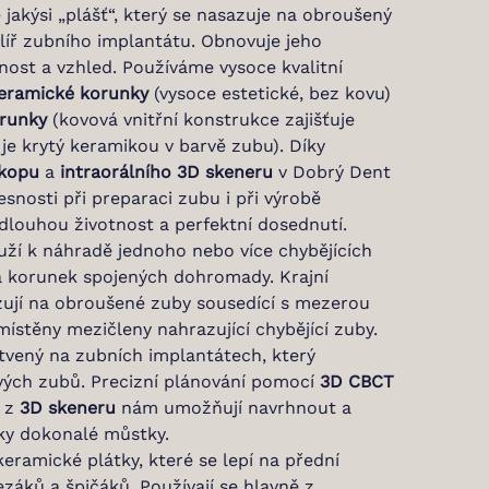
jakýsi „plášť“, který se nasazuje na obroušený
líř zubního implantátu. Obnovuje jeho
vnost a vzhled. Používáme vysoce kvalitní
eramické korunky
(vysoce estetické, bez kovu)
runky
(kovová vnitřní konstrukce zajišťuje
je krytý keramikou v barvě zubu). Díky
skopu
a
intraorálního 3D skeneru
v Dobrý Dent
nosti při preparaci zubu i při výrobě
 dlouhou životnost a perfektní dosednutí.
ží k náhradě jednoho nebo více chybějících
a korunek spojených dohromady. Krajní
azují na obroušené zuby sousedící s mezerou
umístěny mezičleny nahrazující chybějící zuby.
tvený na zubních implantátech, který
vých zubů. Precizní plánování pomocí
3D CBCT
y z
3D skeneru
nám umožňují navrhnout a
cky dokonalé můstky.
eramické plátky, které se lepí na přední
záků a špičáků. Používají se hlavně z