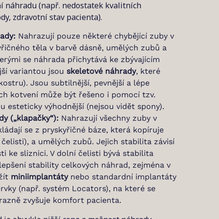
í náhradu (např. nedostatek kvalitních
dy, zdravotní stav pacienta).
ady:
Nahrazují pouze některé chybějící zuby v
skyřičného těla v barvě dásně, umělých zubů a
terými se náhrada přichytává ke zbývajícím
ší variantou jsou
skeletové náhrady
, které
ostru). Jsou subtilnější, pevnější a lépe
jich kotvení může být řešeno i pomocí tzv.
u esteticky výhodnější (nejsou vidět spony).
y („klapačky“):
Nahrazují všechny zuby v
kládají se z pryskyřičné báze, která kopíruje
čelisti), a umělých zubů. Jejich stabilita závisí
i ke sliznici. V dolní čelisti bývá stabilita
lepšení stability celkových náhrad, zejména v
žít
miniimplantáty
nebo standardní implantáty
rvky (např. systém Locators), na které se
razně zvyšuje komfort pacienta.