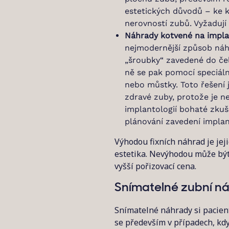
estetických důvodů – ke k
nerovností zubů. Vyžadují
Náhrady kotvené na impla
nejmodernější způsob náh
„šroubky“ zavedené do čeli
ně se pak pomocí speciál
nebo můstky. Toto řešení je
zdravé zuby, protože je n
implantologií bohaté zku
plánování zavedení implan
Výhodou fixních náhrad je jeji
estetika. Nevýhodou může být
vyšší pořizovací cena.
Snímatelné zubní n
Snímatelné náhrady si pacient
se především v případech, kdy