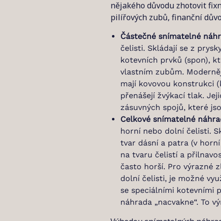
nějakého důvodu zhotovit fixn
pilířových zubů, finanční důvo
Částečné snímatelné náhr
čelisti. Skládají se z pry
kotevních prvků (spon), k
vlastním zubům. Moderněj
mají kovovou konstrukci (k
přenášejí žvýkací tlak. Je
zásuvných spojů, které jso
Celkové snímatelné náhrad
horní nebo dolní čelisti. S
tvar dásní a patra (v horní 
na tvaru čelistí a přilnavost
často horší. Pro výrazné z
dolní čelisti, je možné vyu
se speciálními kotevními p
náhrada „nacvakne“. To vý