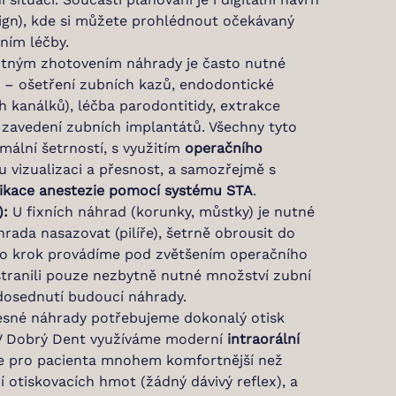
ign), kde si můžete prohlédnout očekávaný
ním léčby.
tným zhotovením náhrady je často nutné
 – ošetření zubních kazů, endodontické
h kanálků), léčba parodontitidy, extrakce
 zavedení zubních implantátů. Všechny tyto
ální šetrností, s využitím
operačního
 vizualizaci a přesnost, a samozřejmě s
likace anestezie pomocí systému STA
.
):
U fixních náhrad (korunky, můstky) je nutné
rada nasazovat (pilíře), šetrně obrousit do
o krok provádíme pod zvětšením operačního
ranili pouze nezbytně nutné množství zubní
í dosednutí budoucí náhrady.
esné náhrady potřebujeme dokonalý otisk
. V Dobrý Dent využíváme moderní
intraorální
je pro pacienta mnohem komfortnější než
 otiskovacích hmot (žádný dávivý reflex), a