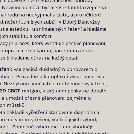
je obvykle nižší cena a možnost náhrady
. Nevýhodou může být menší stabilita (zejména
náhradu na noc vyjímat a čistit, a pro některé
ekt nošení „umělých zubů“. V Dobrý Dent vždy
st a estetiku i u snímatelných řešení a hledáme
ich stabilitu a komfort.
ady je proces, který vyžaduje pečlivé plánování,
polupráci mezi lékařem, pacientem a zubní
raze 5 klademe důraz na každý detail:
tření:
Vše začíná důkladným pohovorem o
řebách. Provedeme komplexní vyšetření stavu
tí. Nezbytnou součástí je rentgenové vyšetření,
3D CBCT rentgen
, který nám poskytne detailní
í a umožní přesné plánování, zejména u
ích můstků.
a základě vyšetření stanovíme diagnózu a
né varianty řešení, včetně jejich výhod,
osti. Společně vybereme tu nejvhodnější
 situaci. Součástí plánování je i digitální návrh