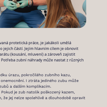
aná protetická práce, je jakákoli umělá
jejich částí. Jejím hlavním cílem je obnovit
rátu (kousání, mluvení) a zároveň zajistit
k. Potřeba zubní náhrady může nastat z různých
dku úrazu, pokročilého zubního kazu,
o onemocnění. I ztráta jediného zubu může
zubů a dalším komplikacím.
Pokud je zub natolik poškozený kazem,
že jej nelze spolehlivě a dlouhodobě opravit