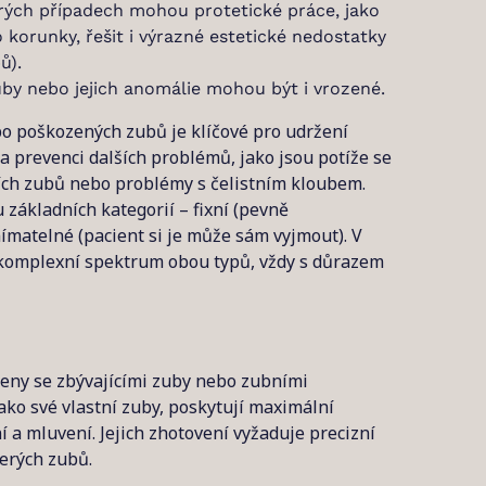
rých případech mohou protetické práce, jako
 korunky, řešit i výrazné estetické nedostatky
ů).
uby nebo jejich anomálie mohou být i vrozené.
bo poškozených zubů je klíčové pro udržení
 a prevenci dalších problémů, jako jsou potíže se
ích zubů nebo problémy s čelistním kloubem.
základních kategorií – fixní (pevně
ímatelné (pacient si je může sám vyjmout). V
 komplexní spektrum obou typů, vždy s důrazem
jeny se zbývajícími zuby nebo zubními
jako své vlastní zuby, poskytují maximální
í a mluvení. Jejich zhotovení vyžaduje precizní
terých zubů.