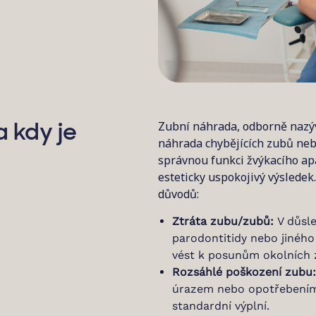
Zubní náhrada, odborně nazýv
 kdy je
náhrada chybějících zubů nebo 
správnou funkci žvýkacího apa
esteticky uspokojivý výslede
důvodů:
Ztráta zubu/zubů:
V důsle
parodontitidy nebo jinéh
vést k posunům okolních 
Rozsáhlé poškození zubu:
úrazem nebo opotřebením, 
standardní výplní.