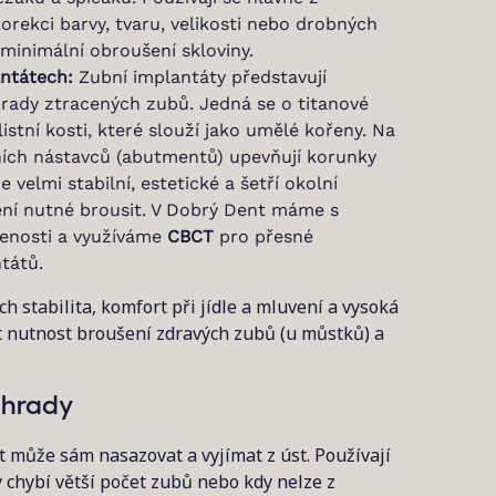
orekci barvy, tvaru, velikosti nebo drobných
 minimální obroušení skloviny.
ntátech:
Zubní implantáty představují
rady ztracených zubů. Jedná se o titanové
stní kosti, které slouží jako umělé kořeny. Na
ních nástavců (abutmentů) upevňují korunky
 velmi stabilní, estetické a šetří okolní
ení nutné brousit. V Dobrý Dent máme s
šenosti a využíváme
CBCT
pro přesné
tátů.
ch stabilita, komfort při jídle a mluvení a vysoká
 nutnost broušení zdravých zubů (u můstků) a
áhrady
 může sám nasazovat a vyjímat z úst. Používají
 chybí větší počet zubů nebo kdy nelze z