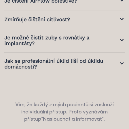
Je čištění AirFlow bolestivé?
zánětům, tak každé 3-4 měsíce.
Ne, jde o jemný proud vody, vzduchu a mikročástic,
Zmírňuje čištění citlivost?
který nepoškozuje sklovinu.
Ano, pravidelná hygiena pomáhá odstraňovat plak a
Je možné čistit zuby s rovnátky a
snižovat citlivost v oblasti krčku zubu.
implantáty?
Ano, a to je obzvláště důležité – hygienistka používá
Jak se profesionální úklid liší od úklidu
speciální nástavce a bezpečné metody.
domácnosti?
Odstraňuje zubní kámen a pigmentaci, které nelze
odstranit kartáčkem, a pomáhá předcházet vzniku
zubního kazu a zánětů.
Vím, že každý z mých pacientů si zaslouží
individuální přístup. Proto vyznávám
přístup“Naslouchat a informovat”.