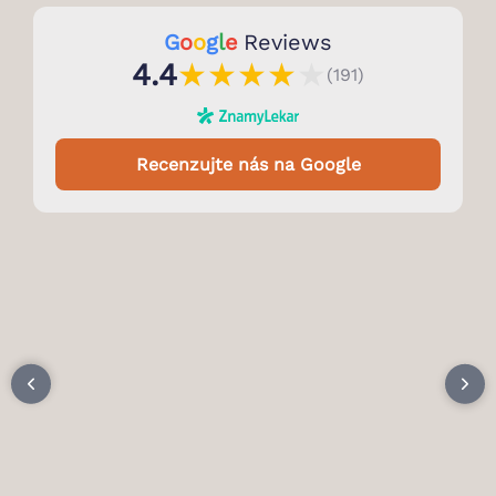
G
o
o
g
l
e
Reviews
★
★
★
★
★
4.4
(191)
Recenzujte nás na Google