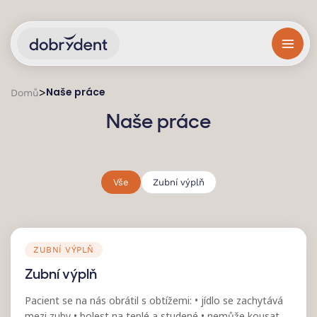
Naše práce
>
Domů
Naše práce
Vše
Zubní výplň
PŘED
PO
ZUBNÍ VÝPLŇ
Zubní výplň
Pacient se na nás obrátil s obtížemi: • jídlo se zachytává
mezi zuby • bolest na teplé a studené • nemůže kousat