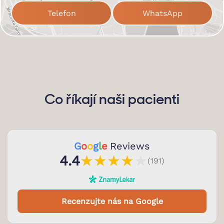
Telefon
WhatsApp
Co říkají naši pacienti
G
o
o
g
l
e
Reviews
★
★
★
★
★
4.4
(191)
Recenzujte nás na Google