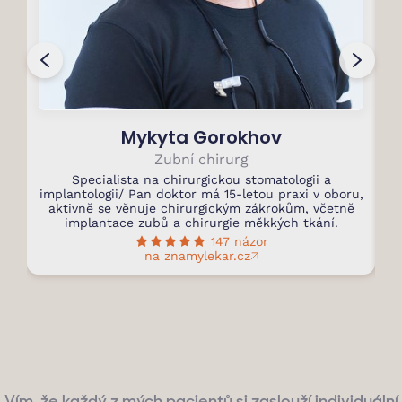
Mykyta Gorokhov
Zubní chirurg
Specialista na chirurgickou stomatologii a
S
implantologii/ Pan doktor má 15-letou praxi v oboru,
aktivně se věnuje chirurgickým zákrokům, včetně
Pa
implantace zubů a chirurgie měkkých tkání.
147 názor
na znamylekar.cz