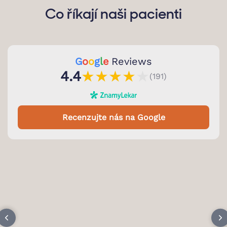
Co říkají naši pacienti
G
o
o
g
l
e
Reviews
★
★
★
★
★
4.4
(191)
Recenzujte nás na Google