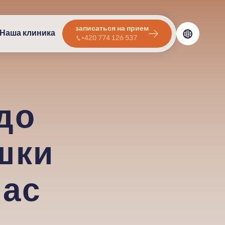
записаться на прием
Наша клиника
+420 774 126 537
до
шки
нас