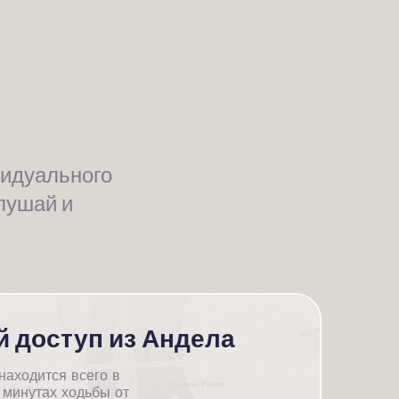
видуального
лушай и
й доступ из Андела
аходится всего в
 минутах ходьбы от