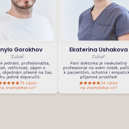
nylo Gorokhov
Ekaterina Ushakova
Zubař
Zubař
é jednání, profesionalita,
Paní doktorka je neskutečný
ost, vstřícnost, zájem o
professional na svém místě, pečl
, objednání přesně na čas.
k pacientům, ochotná i empatic
hu jedině doporučit.
příjemné prostředí
75 názor
24 názor
na znamylekar.cz
na znamylekar.cz