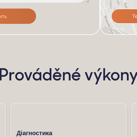
Т
Prováděné výkon
Діагностика