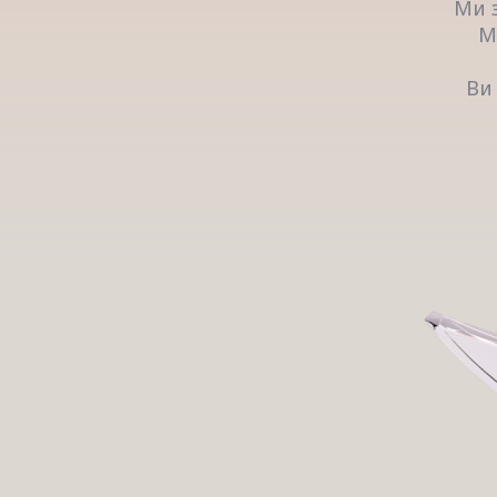
Ми 
М
Ви