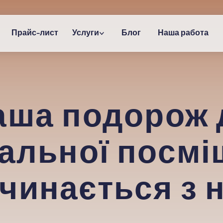
Прайс-лист
Услуги
Блог
Наша работа
аша подорож 
еальної посмі
чинається з 