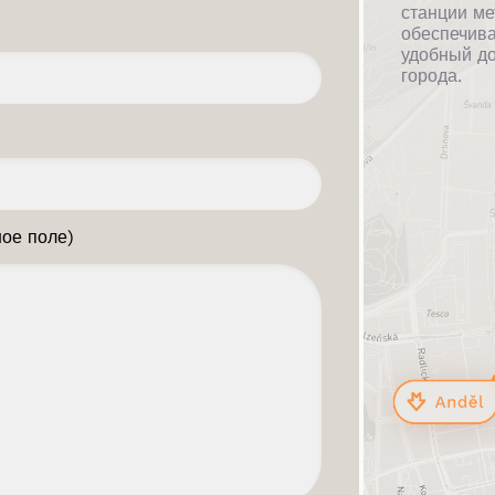
станции ме
обеспечива
удобный до
города.
ое поле)