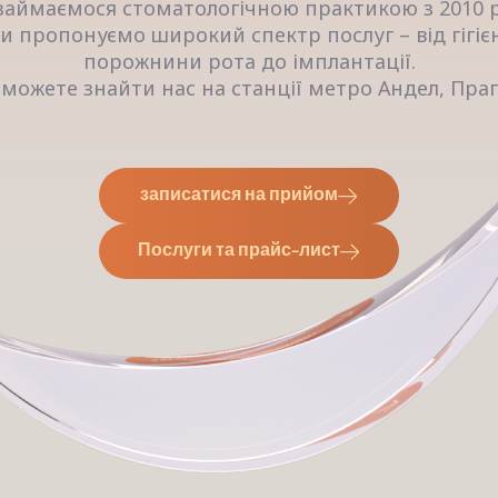
займаємося стоматологічною практикою з 2010 р
и пропонуємо широкий спектр послуг – від гігіє
порожнини рота до імплантації.
 можете знайти нас на станції метро Андел, Прага
записатися на прийом
Послуги та прайс-лист