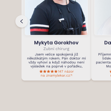
Mykyta Gorokhov
Da
Zubní chirurg
Jsem velice spokojená již
Příjemn
několikátým rokem. Pán doktor mi
lidsk
vždy vyhoví a když náhodou není
pacienta
výsledek na poprvé v pořádku,
Mo
147 názor
na znamylekar.cz