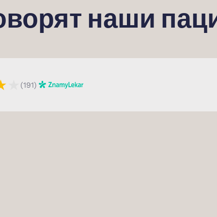
говорят наши пац
★
★
(191)