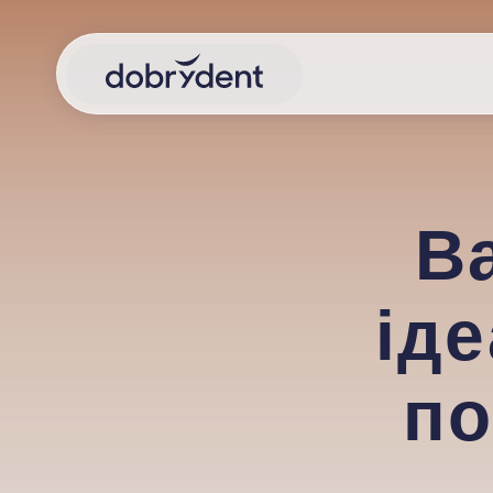
В
ід
по