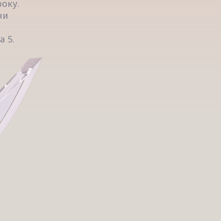
оку.
ни
 5.