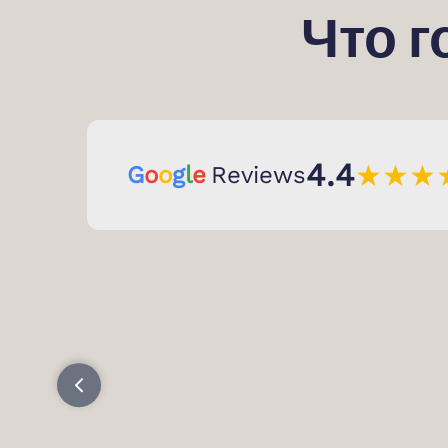
Что 
4.4
★
★
★
G
o
o
g
l
e
Reviews