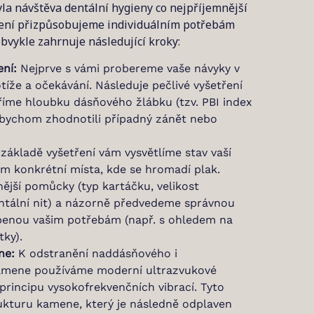
yla návštěva dentální hygieny co nejpříjemnější
tření přizpůsobujeme individuálním potřebám
bvykle zahrnuje následující kroky:
ení:
Nejprve s vámi probereme vaše návyky v
tíže a očekávání. Následuje pečlivé vyšetření
ěříme hloubku dásňového žlábku (tzv. PBI index
bychom zhodnotili případný zánět nebo
základě vyšetření vám vysvětlíme stav vaší
m konkrétní místa, kde se hromadí plak.
jší pomůcky (typ kartáčku, velikost
ntální nit) a názorně předvedeme správnou
obenou vašim potřebám (např. s ohledem na
tky).
ne:
K odstranění naddásňového i
mene používáme moderní ultrazvukové
a principu vysokofrekvenčních vibrací. Tyto
rukturu kamene, který je následně odplaven