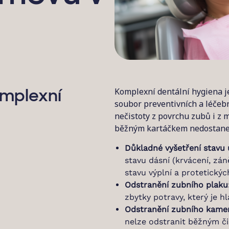
Komplexní dentální hygiena je
mplexní
soubor preventivních a léčebn
nečistoty z povrchu zubů i z
běžným kartáčkem nedostanet
Důkladné vyšetření stavu 
stavu dásní (krvácení, zá
stavu výplní a protetickýc
Odstranění zubního plaku
zbytky potravy, který je h
Odstranění zubního kame
nelze odstranit běžným či