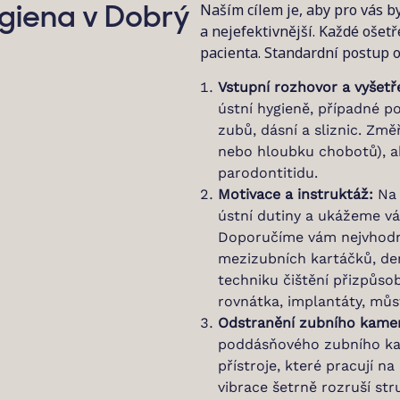
Naším cílem je, aby pro vás b
ygiena v Dobrý
a nejefektivnější. Každé oše
pacienta. Standardní postup o
Vstupní rozhovor a vyšetř
ústní hygieně, případné po
zubů, dásní a sliznic. Zm
nebo hloubku chobotů), a
parodontitidu.
Motivace a instruktáž:
Na 
ústní dutiny a ukážeme vá
Doporučíme vám nejvhodně
mezizubních kartáčků, de
techniku čištění přizpůs
rovnátka, implantáty, můs
Odstranění zubního kame
poddásňového zubního ka
přístroje, které pracují n
vibrace šetrně rozruší st