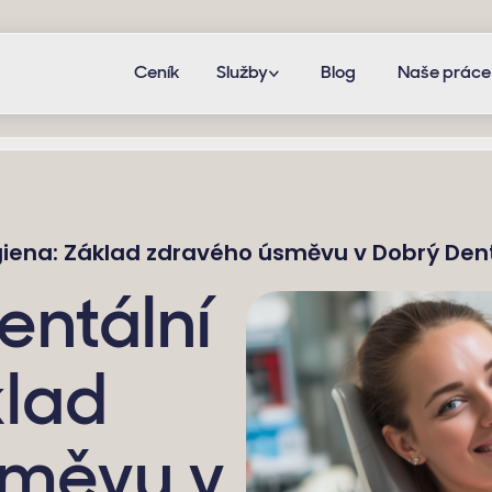
Ceník
Služby
Blog
Naše práce
giena: Základ zdravého úsměvu v Dobrý Den
entální
klad
směvu v