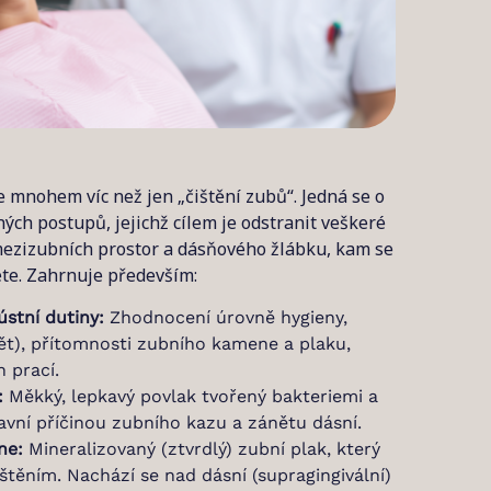
 mnohem víc než jen „čištění zubů“. Jedná se o
ých postupů, jejichž cílem je odstranit veškeré
 mezizubních prostor a dásňového žlábku, kam se
e. Zahrnuje především:
ústní dutiny:
Zhodnocení úrovně hygieny,
nět), přítomnosti zubního kamene a plaku,
h prací.
:
Měkký, lepkavý povlak tvořený bakteriemi a
lavní příčinou zubního kazu a zánětu dásní.
ne:
Mineralizovaný (ztvrdlý) zubní plak, který
štěním. Nachází se nad dásní (supragingivální)