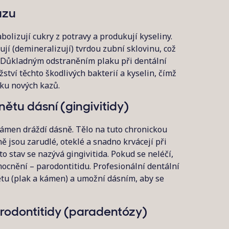
azu
olizují cukry z potravy a produkují kyseliny.
jí (demineralizují) tvrdou zubní sklovinu, což
 Důkladným odstraněním plaku při dentální
ví těchto škodlivých bakterií a kyselin, čímž
iku nových kazů.
ětu dásní (gingivitidy)
ámen dráždí dásně. Tělo na tuto chronickou
ě jsou zarudlé, oteklé a snadno krvácejí při
o stav se nazývá gingivitida. Pokud se neléčí,
ocnění – parodontitidu. Profesionální dentální
ětu (plak a kámen) a umožní dásním, aby se
rodontitidy (paradentózy)