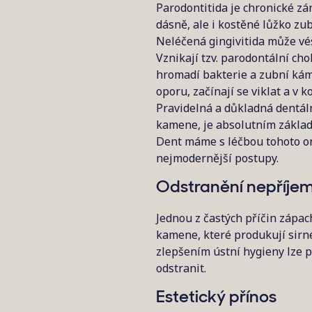
Parodontitida je chronické zá
dásně, ale i kostěné lůžko zub
Neléčená gingivitida může vést
Vznikají tzv. parodontální ch
hromadí bakterie a zubní kám
oporu, začínají se viklat a v 
Pravidelná a důkladná dentál
kamene, je absolutním základ
Dent máme s léčbou tohoto o
nejmodernější postupy.
Odstranění nepříjem
Jednou z častých příčin zápac
kamene, které produkují sirn
zlepšením ústní hygieny lze p
odstranit.
Estetický přínos