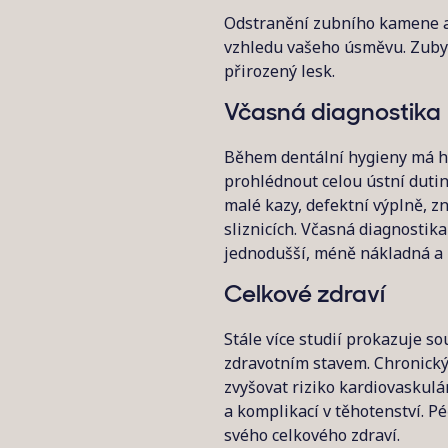
Odstranění zubního kamene a
vzhledu vašeho úsměvu. Zuby j
přirozený lesk.
Včasná diagnostika
Během dentální hygieny má hy
prohlédnout celou ústní dutin
malé kazy, defektní výplně, z
sliznicích. Včasná diagnostik
jednodušší, méně nákladná a 
Celkové zdraví
Stále více studií prokazuje s
zdravotním stavem. Chronický 
zvyšovat riziko kardiovaskulá
a komplikací v těhotenství. Pé
svého celkového zdraví.