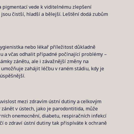
 pigmentací vede k viditelnému zlepšení
sou čistší, hladší a bělejší. Leštění dodá zubům
gienistka nebo lékař příležitost důkladně
u a včas odhalit případné počínající problémy –
námky zánětu, ale i závažnější změny na
a umožňuje zahájit léčbu v raném stádiu, kdy je
úspěšnější.
ouvislost mezi zdravím ústní dutiny a celkovým
zánět v ústech, jako je parodontitida, může
rních onemocnění, diabetu, respiračních infekcí
čí o zdraví ústní dutiny tak přispíváte k ochraně