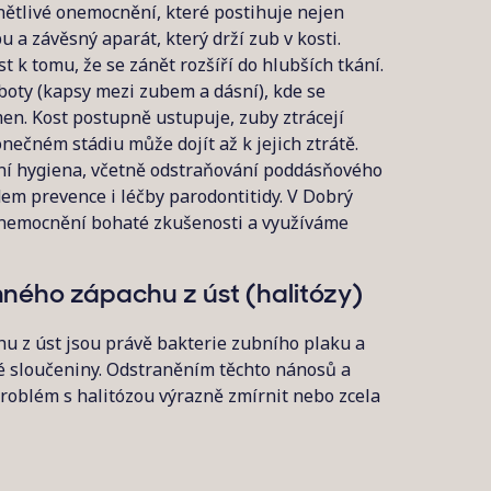
nětlivé onemocnění, které postihuje nejen
u a závěsný aparát, který drží zub v kosti.
 k tomu, že se zánět rozšíří do hlubších tkání.
oboty (kapsy mezi zubem a dásní), kde se
en. Kost postupně ustupuje, zuby ztrácejí
konečném stádiu může dojít až k jejich ztrátě.
ní hygiena, včetně odstraňování poddásňového
em prevence i léčby parodontitidy. V Dobrý
nemocnění bohaté zkušenosti a využíváme
ného zápachu z úst (halitózy)
hu z úst jsou právě bakterie zubního plaku a
é sloučeniny. Odstraněním těchto nánosů a
roblém s halitózou výrazně zmírnit nebo zcela