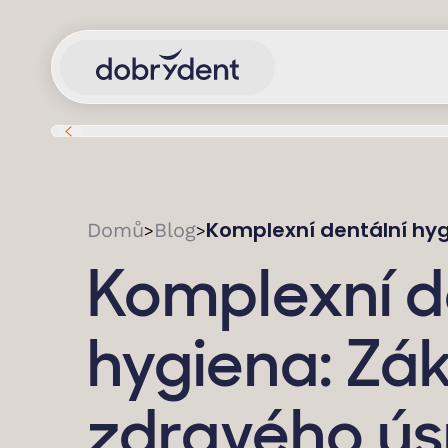
Komplexní dentální hy
Domů
Blog
>
>
Komplexní d
hygiena: Zá
zdravého ú