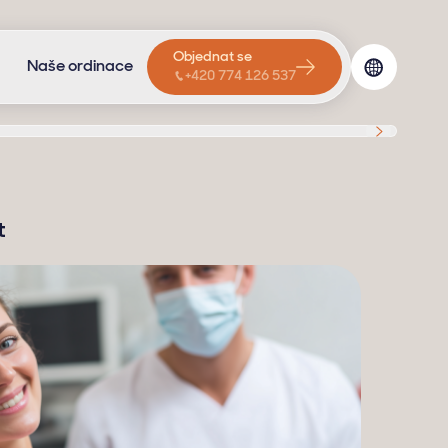
Objednat se
Naše ordinace
+420 774 126 537
t