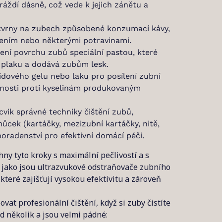
dráždí dásně, což vede k jejich zánětu a
vrny na zubech způsobené konzumací kávy,
řením nebo některými potravinami.
ení povrchu zubů speciální pastou, které
 plaku a dodává zubům lesk.
idového gelu nebo laku pro posílení zubní
dolnosti proti kyselinám produkovaným
vik správné techniky čištění zubů,
cek (kartáčky, mezizubní kartáčky, nitě,
 poradenství pro efektivní domácí péči.
y tyto kroky s maximální pečlivostí a s
, jako jsou ultrazvukové odstraňovače zubního
které zajišťují vysokou efektivitu a zároveň
vat profesionální čištění, když si zuby čistíte
d několik a jsou velmi pádné: