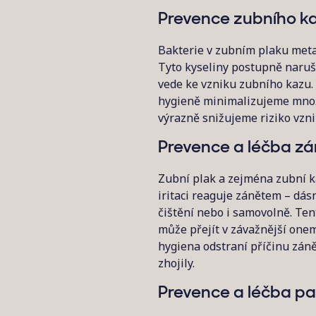
Prevence zubního k
Bakterie v zubním plaku metab
Tyto kyseliny postupně narušu
vede ke vzniku zubního kazu.
hygieně minimalizujeme množst
výrazně snižujeme riziko vzn
Prevence a léčba zán
Zubní plak a zejména zubní k
iritaci reaguje zánětem – dásn
čištění nebo i samovolně. Tent
může přejít v závažnější onem
hygiena odstraní příčinu zán
zhojily.
Prevence a léčba pa