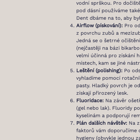
vodní sprškou. Pro dočišt
pod dásní používáme také s
Dent dbáme na to, aby by
Airflow (pískování):
Pro od
z povrchu zubů a mezizub
Jedná se o šetrné očiště
(nejčastěji na bázi bikar
velmi účinná pro získání h
místech, kam se jiné nást
Leštění (polishing):
Po ods
vyhladíme pomocí rotačníh
pasty. Hladký povrch je o
získají přirozený lesk.
Fluoridace:
Na závěr ošetř
(gel nebo lak). Fluoridy pos
kyselinám a podporují remi
Plán dalších návštěv:
Na zá
faktorů vám doporučíme op
hygieny (obvykle jednou z