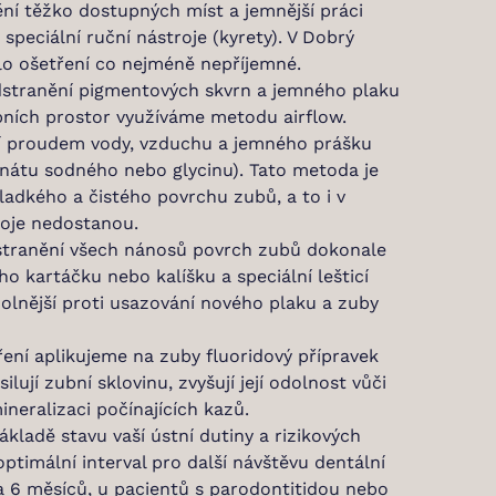
ění těžko dostupných míst a jemnější práci
peciální ruční nástroje (kyrety). V Dobrý
lo ošetření co nejméně nepříjemné.
stranění pigmentových skvrn a jemného plaku
ních prostor využíváme metodu airflow.
ní proudem vody, vzduchu a jemného prášku
bonátu sodného nebo glycinu). Tato metoda je
ladkého a čistého povrchu zubů, a to i v
roje nedostanou.
tranění všech nánosů povrch zubů dokonale
o kartáčku nebo kalíšku a speciální lešticí
dolnější proti usazování nového plaku a zuby
ení aplikujeme na zuby fluoridový přípravek
ilují zubní sklovinu, zvyšují její odolnost vůči
neralizaci počínajících kazů.
kladě stavu vaší ústní dutiny a rizikových
timální interval pro další návštěvu dentální
a 6 měsíců, u pacientů s parodontitidou nebo