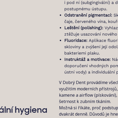
i pod ní (subgingivální) a 
postupnému ústupu.
Odstranění pigmentací:
Sk
čaje, červeného vína, kou
Leštění (polishing):
Vyhlaz
ztěžuje usazování nového
Fluoridace:
Aplikace fluor
skloviny a zvýšení její o
bakteriemi plaku.
Instruktáž a motivace:
Nác
doporučení vhodných pomů
ústní vody) a individuální
V Dobrý Dent provádíme všechn
využitím moderních přístrojů
kamene a airflow (pískování), 
šetrnost k zubním tkáním.
Možná si říkáte, proč podstupo
ální hygiena
dvakrát denně. Důvodů je hne