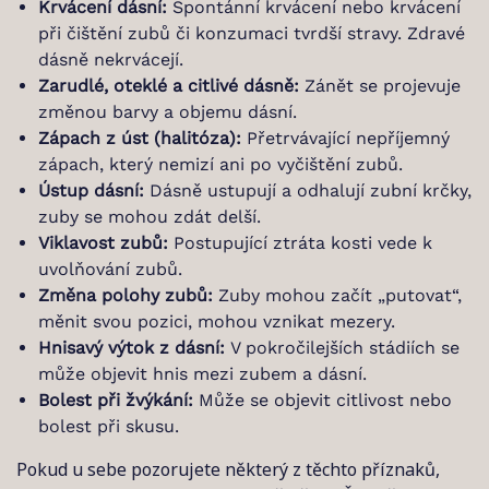
Krvácení dásní:
Spontánní krvácení nebo krvácení
při čištění zubů či konzumaci tvrdší stravy. Zdravé
dásně nekrvácejí.
Zarudlé, oteklé a citlivé dásně:
Zánět se projevuje
změnou barvy a objemu dásní.
Zápach z úst (halitóza):
Přetrvávající nepříjemný
zápach, který nemizí ani po vyčištění zubů.
Ústup dásní:
Dásně ustupují a odhalují zubní krčky,
zuby se mohou zdát delší.
Viklavost zubů:
Postupující ztráta kosti vede k
uvolňování zubů.
Změna polohy zubů:
Zuby mohou začít „putovat“,
měnit svou pozici, mohou vznikat mezery.
Hnisavý výtok z dásní:
V pokročilejších stádiích se
může objevit hnis mezi zubem a dásní.
Bolest při žvýkání:
Může se objevit citlivost nebo
bolest při skusu.
Pokud u sebe pozorujete některý z těchto příznaků,