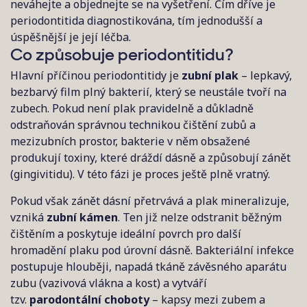
neváhejte a objednejte se na vyšetření. Čím dříve je
periodontitida diagnostikována, tím jednodušší a
úspěšnější je její léčba.
Co způsobuje periodontitidu?
Hlavní příčinou periodontitidy je
zubní plak
– lepkavý,
bezbarvý film plný bakterií, který se neustále tvoří na
zubech. Pokud není plak pravidelně a důkladně
odstraňován správnou technikou čištění zubů a
mezizubních prostor, bakterie v něm obsažené
produkují toxiny, které dráždí dásně a způsobují zánět
(gingivitidu). V této fázi je proces ještě plně vratný.
Pokud však zánět dásní přetrvává a plak mineralizuje,
vzniká
zubní kámen
. Ten již nelze odstranit běžným
čištěním a poskytuje ideální povrch pro další
hromadění plaku pod úrovní dásně. Bakteriální infekce
postupuje hlouběji, napadá tkáně závěsného aparátu
zubu (vazivová vlákna a kost) a vytváří
tzv.
parodontální choboty
– kapsy mezi zubem a