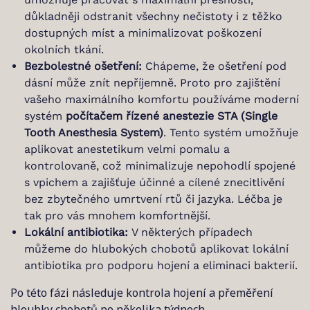
důkladněji odstranit všechny nečistoty i z těžko
dostupných míst a minimalizovat poškození
okolních tkání.
Bezbolestné ošetření:
Chápeme, že ošetření pod
dásní může znít nepříjemně. Proto pro zajištění
vašeho maximálního komfortu používáme moderní
systém
počítačem řízené anestezie STA (Single
Tooth Anesthesia System)
. Tento systém umožňuje
aplikovat anestetikum velmi pomalu a
kontrolovaně, což minimalizuje nepohodlí spojené
s vpichem a zajišťuje účinné a cílené znecitlivění
bez zbytečného umrtvení rtů či jazyka. Léčba je
tak pro vás mnohem komfortnější.
Lokální antibiotika:
V některých případech
můžeme do hlubokých chobotů aplikovat lokální
antibiotika pro podporu hojení a eliminaci bakterií.
Po této fázi následuje kontrola hojení a přeměření
hloubky chobotů po několika týdnech.