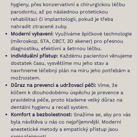
hygieny, přes konzervativní a chirurgickou léčbu
parodontu, až po následnou protetickou
rehabilitaci či implantologii, pokud je třeba
nahradit ztracené zuby.
Moderní vybavení:
Využíváme špičkové technologie
(mikroskop, STA, CBCT, 3D skener) pro přesnou
diagnostiku, efektivní a šetrnou léčbu.
Individuální přístup:
Každému pacientovi věnujeme
dostatek času, vysvětlíme mu jeho stav a
navrhneme léčebný plán na míru jeho potřebám a
možnostem.
Důraz na prevenci a udržovací péči:
Víme, že
klíčem k dlouhodobému úspěchu je prevence a
pravidelná péče, proto klademe velký důraz na
dentální hygienu a recall systém.
Komfort a bezbolestnost:
Snažíme se, aby pro vás
byla návštěva u nás co nejpříjemnější. Moderní
anestetické metody a empatický přístup jsou
samozřejmostí.