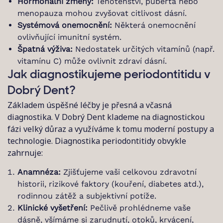
Hormonální změny:
Těhotenství, puberta nebo
menopauza mohou zvyšovat citlivost dásní.
Systémová onemocnění:
Některá onemocnění
ovlivňující imunitní systém.
Špatná výživa:
Nedostatek určitých vitamínů (např.
vitamínu C) může ovlivnit zdraví dásní.
Jak diagnostikujeme periodontitidu v
Dobrý Dent?
Základem úspěšné léčby je přesná a včasná
diagnostika. V Dobrý Dent klademe na diagnostickou
fázi velký důraz a využíváme k tomu moderní postupy a
technologie. Diagnostika periodontitidy obvykle
zahrnuje:
Anamnéza:
Zjišťujeme vaši celkovou zdravotní
historii, rizikové faktory (kouření, diabetes atd.),
rodinnou zátěž a subjektivní potíže.
Klinické vyšetření:
Pečlivě prohlédneme vaše
dásně, všímáme si zarudnutí, otoků, krvácení,