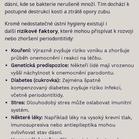
dásní, kde se bakterie nerušeně množí. Tím dochází k
postupné destrukci kosti a ztrátě opory zubu.
Kromě nedostatečné ústní hygieny existují i
další
rizikové faktory
, které mohou přispívat k rozvoji
nebo zhoršení periodontitidy:
Kouření:
Výrazně zvyšuje riziko vzniku a zhoršuje
průběh onemocnění i reakci na léčbu.
Genetická predispozice:
Někteří lidé mají vrozenou
vyšší náchylnost k onemocnění parodontu.
Diabetes (cukrovka):
Zejména špatně
kompenzovaný diabetes zvyšuje riziko infekcí,
včetně periodontitidy.
Stres:
Dlouhodobý stres může oslabovat imunitní
systém.
Některé léky:
Například léky na vysoký krevní tlak,
imunosupresiva nebo antiepileptika mohou
ovlivňovat stav dásní.