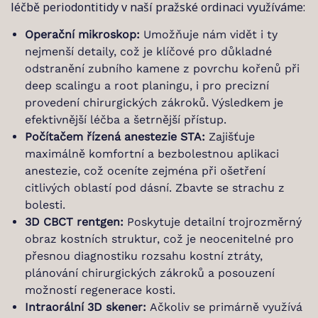
léčbě periodontitidy v naší pražské ordinaci využíváme:
Operační mikroskop:
Umožňuje nám vidět i ty
nejmenší detaily, což je klíčové pro důkladné
odstranění zubního kamene z povrchu kořenů při
deep scalingu a root planingu, i pro precizní
provedení chirurgických zákroků. Výsledkem je
efektivnější léčba a šetrnější přístup.
Počítačem řízená anestezie STA:
Zajišťuje
maximálně komfortní a bezbolestnou aplikaci
anestezie, což oceníte zejména při ošetření
citlivých oblastí pod dásní. Zbavte se strachu z
bolesti.
3D CBCT rentgen:
Poskytuje detailní trojrozměrný
obraz kostních struktur, což je neocenitelné pro
přesnou diagnostiku rozsahu kostní ztráty,
plánování chirurgických zákroků a posouzení
možností regenerace kosti.
Intraorální 3D skener:
Ačkoliv se primárně využívá