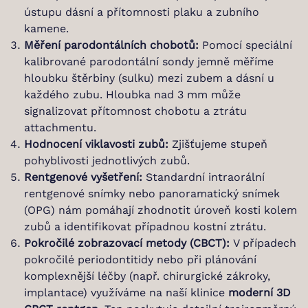
ústupu dásní a přítomnosti plaku a zubního
kamene.
Měření parodontálních chobotů:
Pomocí speciální
kalibrované parodontální sondy jemně měříme
hloubku štěrbiny (sulku) mezi zubem a dásní u
každého zubu. Hloubka nad 3 mm může
signalizovat přítomnost chobotu a ztrátu
attachmentu.
Hodnocení viklavosti zubů:
Zjišťujeme stupeň
pohyblivosti jednotlivých zubů.
Rentgenové vyšetření:
Standardní intraorální
rentgenové snímky nebo panoramatický snímek
(OPG) nám pomáhají zhodnotit úroveň kosti kolem
zubů a identifikovat případnou kostní ztrátu.
Pokročilé zobrazovací metody (CBCT):
V případech
pokročilé periodontitidy nebo při plánování
komplexnější léčby (např. chirurgické zákroky,
implantace) využíváme na naší klinice
moderní 3D