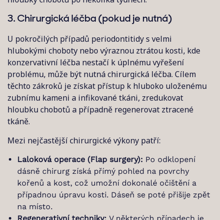
3. Chirurgická léčba (pokud je nutná)
U pokročilých případů periodontitidy s velmi
hlubokými choboty nebo výraznou ztrátou kosti, kde
konzervativní léčba nestačí k úplnému vyřešení
problému, může být nutná chirurgická léčba. Cílem
těchto zákroků je získat přístup k hluboko uloženému
zubnímu kameni a infikované tkáni, zredukovat
hloubku chobotů a případně regenerovat ztracené
tkáně.
Mezi nejčastější chirurgické výkony patří:
Laloková operace (Flap surgery):
Po odklopení
dásně chirurg získá přímý pohled na povrchy
kořenů a kost, což umožní dokonalé očištění a
případnou úpravu kosti. Dáseň se poté přišije zpět
na místo.
Regenerativní techniky:
V některých případech je