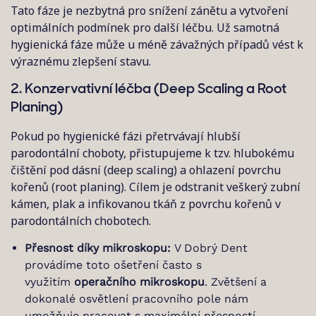
Tato fáze je nezbytná pro snížení zánětu a vytvoření
optimálních podmínek pro další léčbu. Už samotná
hygienická fáze může u méně závažných případů vést k
výraznému zlepšení stavu.
2. Konzervativní léčba (Deep Scaling a Root
Planing)
Pokud po hygienické fázi přetrvávají hlubší
parodontální choboty, přistupujeme k tzv. hlubokému
čištění pod dásní (deep scaling) a ohlazení povrchu
kořenů (root planing). Cílem je odstranit veškerý zubní
kámen, plak a infikovanou tkáň z povrchu kořenů v
parodontálních chobotech.
Přesnost díky mikroskopu:
V Dobrý Dent
provádíme toto ošetření často s
využitím
operačního mikroskopu
. Zvětšení a
dokonalé osvětlení pracovního pole nám
umožňuje pracovat s maximální přesností,