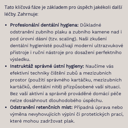
Tato klíčová fáze je základem pro úspěch jakékoli další
léčby. Zahrnuje:
Profesionální dentální hygiena:
Důkladné
odstranění zubního plaku a zubního kamene nad i
pod úrovní dásní (tzv. scaling). Naši zkušení
dentální hygienisté používají moderní ultrazvukové
přístroje i ruční nástroje pro dosažení perfektního
výsledku.
Instruktáž správné ústní hygieny:
Naučíme vás
efektivní techniky čištění zubů a mezizubních
prostor (použití správného kartáčku, mezizubních
kartáčků, dentální nitě) přizpůsobené vaší situaci.
Bez vaší aktivní a správně prováděné domácí péče
nelze dosáhnout dlouhodobého úspěchu.
Odstranění retenčních míst:
Případná úprava nebo
výměna nevyhovujících výplní či protetických prací,
které mohou zadržovat plak.