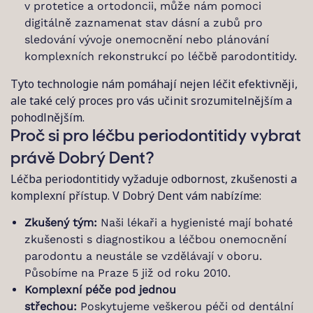
v protetice a ortodoncii, může nám pomoci
digitálně zaznamenat stav dásní a zubů pro
sledování vývoje onemocnění nebo plánování
komplexních rekonstrukcí po léčbě parodontitidy.
Tyto technologie nám pomáhají nejen léčit efektivněji,
ale také celý proces pro vás učinit srozumitelnějším a
pohodlnějším.
Proč si pro léčbu periodontitidy vybrat
právě Dobrý Dent?
Léčba periodontitidy vyžaduje odbornost, zkušenosti a
komplexní přístup. V Dobrý Dent vám nabízíme:
Zkušený tým:
Naši lékaři a hygienisté mají bohaté
zkušenosti s diagnostikou a léčbou onemocnění
parodontu a neustále se vzdělávají v oboru.
Působíme na Praze 5 již od roku 2010.
Komplexní péče pod jednou
střechou:
Poskytujeme veškerou péči od dentální