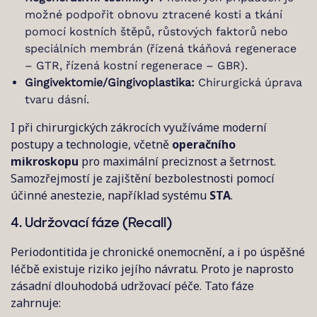
možné podpořit obnovu ztracené kosti a tkání
pomocí kostních štěpů, růstových faktorů nebo
speciálních membrán (řízená tkáňová regenerace
– GTR, řízená kostní regenerace – GBR).
Gingivektomie/Gingivoplastika:
Chirurgická úprava
tvaru dásní.
I při chirurgických zákrocích využíváme moderní
postupy a technologie, včetně
operačního
mikroskopu
pro maximální preciznost a šetrnost.
Samozřejmostí je zajištění bezbolestnosti pomocí
účinné anestezie, například systému
STA
.
4. Udržovací fáze (Recall)
Periodontitida je chronické onemocnění, a i po úspěšné
léčbě existuje riziko jejího návratu. Proto je naprosto
zásadní dlouhodobá udržovací péče. Tato fáze
zahrnuje: