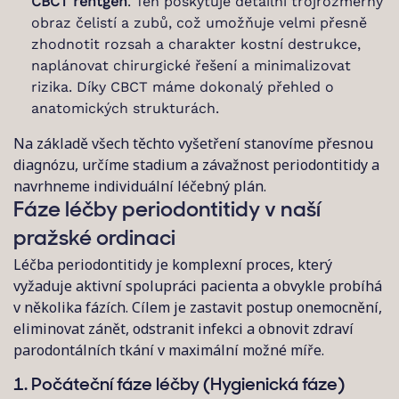
CBCT rentgen
. Ten poskytuje detailní trojrozměrný
obraz čelistí a zubů, což umožňuje velmi přesně
zhodnotit rozsah a charakter kostní destrukce,
naplánovat chirurgické řešení a minimalizovat
rizika. Díky CBCT máme dokonalý přehled o
anatomických strukturách.
Na základě všech těchto vyšetření stanovíme přesnou
diagnózu, určíme stadium a závažnost periodontitidy a
navrhneme individuální léčebný plán.
Fáze léčby periodontitidy v naší
pražské ordinaci
Léčba periodontitidy je komplexní proces, který
vyžaduje aktivní spolupráci pacienta a obvykle probíhá
v několika fázích. Cílem je zastavit postup onemocnění,
eliminovat zánět, odstranit infekci a obnovit zdraví
parodontálních tkání v maximální možné míře.
1. Počáteční fáze léčby (Hygienická fáze)